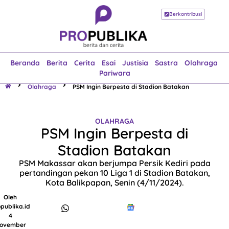
Berkontribusi
Beranda
Berita
Cerita
Esai
Justisia
Sastra
Olahraga
Pariwara
Beranda
Berita
Cerita
Esai
Justisia
Sastra
Olahraga
Pariwara
Olahraga
PSM Ingin Berpesta di Stadion Batakan
OLAHRAGA
PSM Ingin Berpesta di
Stadion Batakan
PSM Makassar akan berjumpa Persik Kediri pada
pertandingan pekan 10 Liga 1 di Stadion Batakan,
Kota Balikpapan, Senin (4/11/2024).
Oleh
publika.id
4
ovember