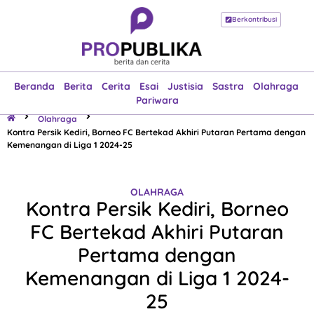
Berkontribusi
Beranda
Berita
Cerita
Esai
Justisia
Sastra
Olahraga
Pariwara
Beranda
Berita
Cerita
Esai
Justisia
Sastra
Olahraga
Pariwara
Olahraga
Kontra Persik Kediri, Borneo FC Bertekad Akhiri Putaran Pertama dengan
Kemenangan di Liga 1 2024-25
OLAHRAGA
Kontra Persik Kediri, Borneo
FC Bertekad Akhiri Putaran
Pertama dengan
Kemenangan di Liga 1 2024-
25