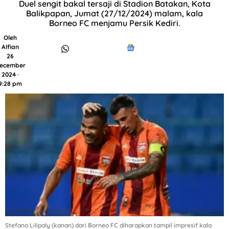
Duel sengit bakal tersaji di Stadion Batakan, Kota
Balikpapan, Jumat (27/12/2024) malam, kala
Borneo FC menjamu Persik Kediri.
Oleh
Alfian
26
ecember
2024 ·
9:28 pm
Stefano Lilipaly (kanan) dari Borneo FC diharapkan tampil impresif kala