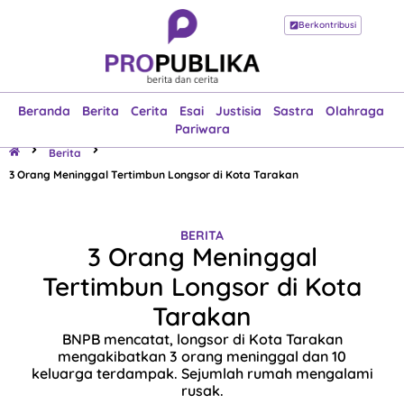
Berkontribusi
Beranda
Berita
Cerita
Esai
Justisia
Sastra
Olahraga
Pariwara
Beranda
Berita
Cerita
Esai
Justisia
Sastra
Olahraga
Pariwara
Berita
3 Orang Meninggal Tertimbun Longsor di Kota Tarakan
BERITA
3 Orang Meninggal
Tertimbun Longsor di Kota
Tarakan
BNPB mencatat, longsor di Kota Tarakan
mengakibatkan 3 orang meninggal dan 10
keluarga terdampak. Sejumlah rumah mengalami
rusak.