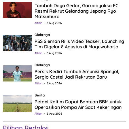
Tambah Daya Gedor, Garudayaksa FC
Resmi Rekrut Gelandang Jepang Ryo
Matsumura
Alfian
6 Aug 2026
Olahraga
PSS Sleman Rilis Video Teaser, Launching
Tim Digelar 8 Agustus di Maguwoharjo
Alfian
6 Aug 2026
Olahraga
Persik Kediri Tambah Amunisi Spanyol,
Sergio Castel Jadi Rekrutan Baru
Alfian
6 Aug 2026
Berita
Petani Kaltim Dapat Bantuan BBM untuk
Operasikan Pompa Air Saat Kekeringan
Alfian
5 Aug 2026
Pilihan Redaksi