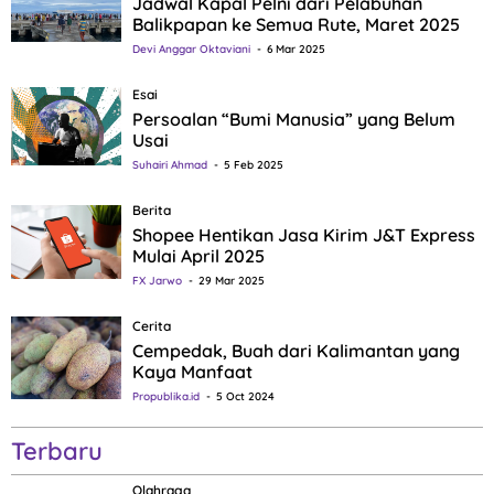
Jadwal Kapal Pelni dari Pelabuhan
Balikpapan ke Semua Rute, Maret 2025
Devi Anggar Oktaviani
6 Mar 2025
Esai
Persoalan “Bumi Manusia” yang Belum
Usai
Suhairi Ahmad
5 Feb 2025
Berita
Shopee Hentikan Jasa Kirim J&T Express
Mulai April 2025
FX Jarwo
29 Mar 2025
Cerita
Cempedak, Buah dari Kalimantan yang
Kaya Manfaat
Propublika.id
5 Oct 2024
Terbaru
Olahraga