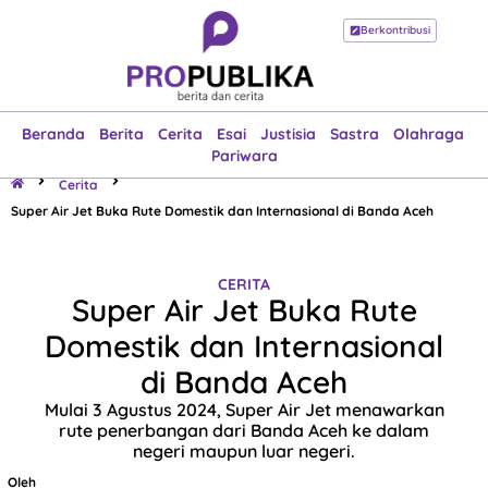
Berkontribusi
Beranda
Berita
Cerita
Esai
Justisia
Sastra
Olahraga
Pariwara
Beranda
Berita
Cerita
Esai
Justisia
Sastra
Olahraga
Pariwara
Cerita
Super Air Jet Buka Rute Domestik dan Internasional di Banda Aceh
CERITA
Super Air Jet Buka Rute
Domestik dan Internasional
di Banda Aceh
Mulai 3 Agustus 2024, Super Air Jet menawarkan
rute penerbangan dari Banda Aceh ke dalam
negeri maupun luar negeri.
Oleh