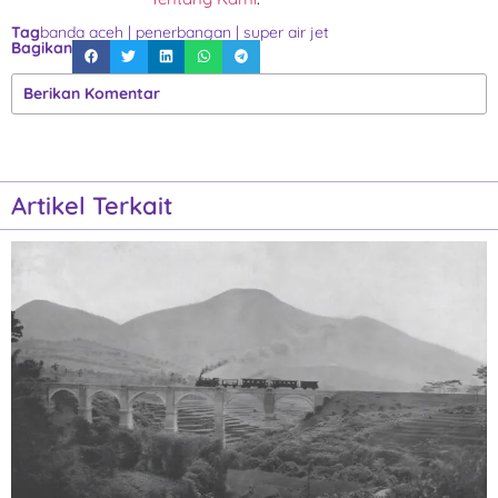
Tag
banda aceh
|
penerbangan
|
super air jet
Bagikan
Berikan Komentar
Artikel Terkait