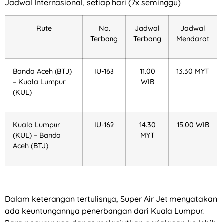
Jadwal Internasional, setiap hari (7x seminggu)
Rute
No.
Jadwal
Jadwal
Terbang
Terbang
Mendarat
Banda Aceh (BTJ)
IU-168
11.00
13.30 MYT
– Kuala Lumpur
WIB
(KUL)
Kuala Lumpur
IU-169
14.30
15.00 WIB
(KUL) – Banda
MYT
Aceh (BTJ)
Dalam keterangan tertulisnya, Super Air Jet menyatakan
ada keuntungannya penerbangan dari Kuala Lumpur.