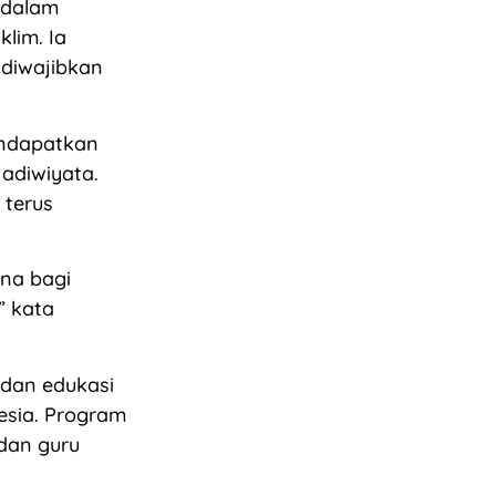
 dalam
lim. Ia
 diwajibkan
endapatkan
 adiwiyata.
 terus
na bagi
” kata
 dan edukasi
esia. Program
dan guru