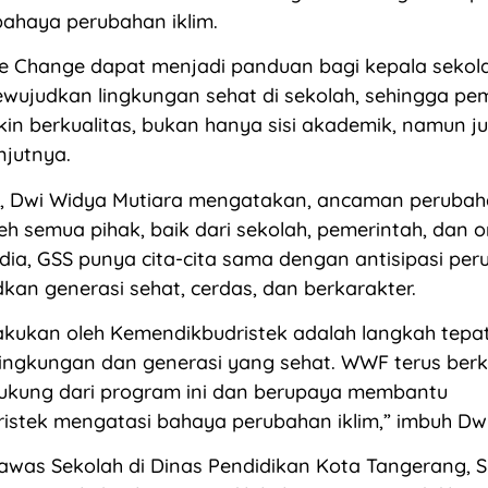
ahaya perubahan iklim.
te Change dapat menjadi panduan bagi kepala seko
wujudkan lingkungan sehat di sekolah, sehingga pem
in berkualitas, bukan hanya sisi akademik, namun j
njutnya.
u, Dwi Widya Mutiara mengatakan, ancaman perubaha
leh semua pihak, baik dari sekolah, pemerintah, dan o
 dia, GSS punya cita-cita sama dengan antisipasi peru
kan generasi sehat, cerdas, dan berkarakter.
akukan oleh Kemendikbudristek adalah langkah tepa
ingkungan dan generasi yang sehat. WWF terus ber
ukung dari program ini dan berupaya membantu
stek mengatasi bahaya perubahan iklim,” imbuh Dwi
was Sekolah di Dinas Pendidikan Kota Tangerang, Su