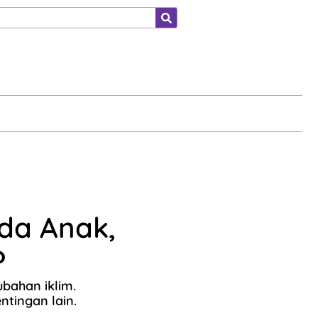
ahraga
da Anak,
?
bahan iklim.
tingan lain.