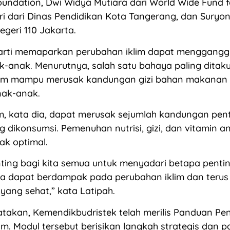
oundation, Dwi Widya Mutiara dari World Wide Fund f
ri dari Dinas Pendidikan Kota Tangerang, dan Suryo
geri 110 Jakarta.
arti memaparkan perubahan iklim dapat menggang
-anak. Menurutnya, salah satu bahaya paling ditak
lim mampu merusak kandungan gizi bahan makanan
nak-anak.
m, kata dia, dapat merusak sejumlah kandungan pen
dikonsumsi. Pemenuhan nutrisi, gizi, dan vitamin 
ak optimal.
nting bagi kita semua untuk menyadari betapa penti
ita dapat berdampak pada perubahan iklim dan teru
yang sehat,” kata Latipah.
takan, Kemendikbudristek telah merilis Panduan Pe
im. Modul tersebut berisikan langkah strategis dan