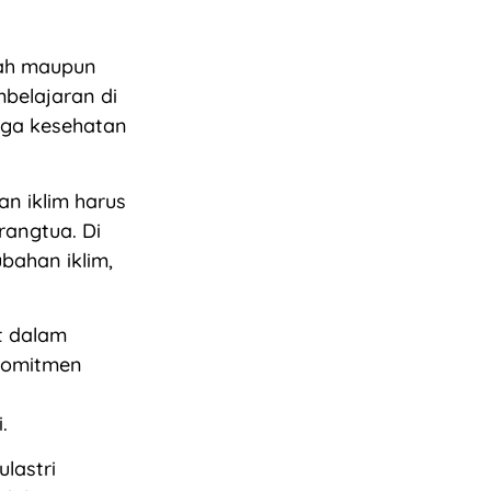
lah maupun
belajaran di
uga kesehatan
n iklim harus
rangtua. Di
bahan iklim,
t dalam
komitmen
.
lastri