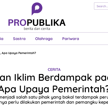
erita
Cerita
Esai
Justisia
Sastra
Ol
Pariwara
ia
Sastra
Olahraga
Pariwara
, Apa Upaya Pemerintah?
CERITA
an Iklim Berdampak pa
Apa Upaya Pemerintah
enjadi salah satu pihak yang bakal terdampak peru
ya perlu dilakukan pemerintah dan pemangku kepen