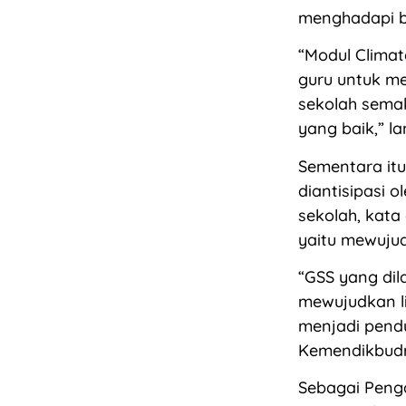
menghadapi b
“Modul Clima
guru untuk me
sekolah semak
yang baik,” la
Sementara it
diantisipasi o
sekolah, kata
yaitu mewujud
“GSS yang dil
mewujudkan l
menjadi pend
Kemendikbudri
Sebagai Penga