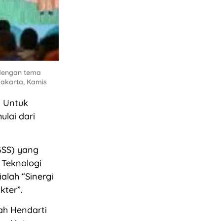
 dengan tema
Jakarta, Kamis
. Untuk
lai dari
GSS) yang
 Teknologi
alah “Sinergi
kter”.
ah Hendarti