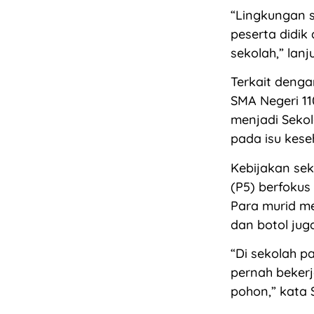
“Lingkungan 
peserta didik
sekolah,” lanj
Terkait deng
SMA Negeri 1
menjadi Sekol
pada isu kese
Kebijakan sek
(P5) berfokus
Para murid m
dan botol jug
“Di sekolah p
pernah beker
pohon,” kata 