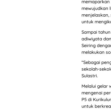
memaparkan t
mewujudkan li
menjelaskan, 
untuk mengiku
Sampai tahun 
adiwiyata dan
Seiring denga
melakukan sos
“Sebagai pen
sekolah-sekol
Sulastri.
Melalui gelar
mengenai peru
P5 di Kuriku
untuk berkre