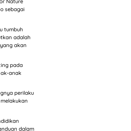
or Nature
no sebagai
gu tumbuh
utkan adalah
 yang akan
ting pada
anak-anak
ngnya perilaku
s melakukan
ndidikan
 panduan dalam