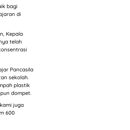
ik bagi
jaran di
n, Kepala
nya telah
konsentrasi
jar Pancasila
tan sekolah.
pah plastik
aupun dompet.
kami juga
am 600