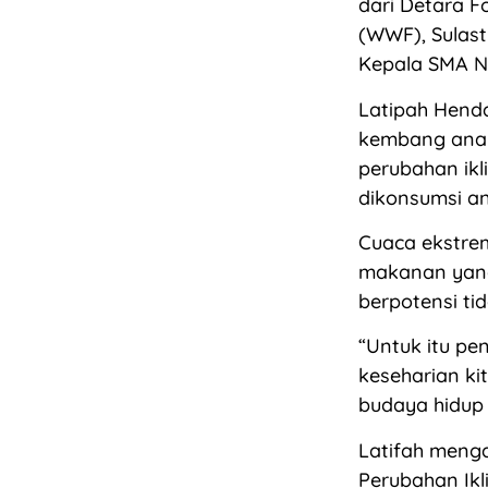
dari Detara F
(WWF), Sulast
Kepala SMA Ne
Latipah Hend
kembang anak
perubahan ik
dikonsumsi a
Cuaca ekstre
makanan yang 
berpotensi tid
“Untuk itu pe
keseharian k
budaya hidup 
Latifah menga
Perubahan Ikl