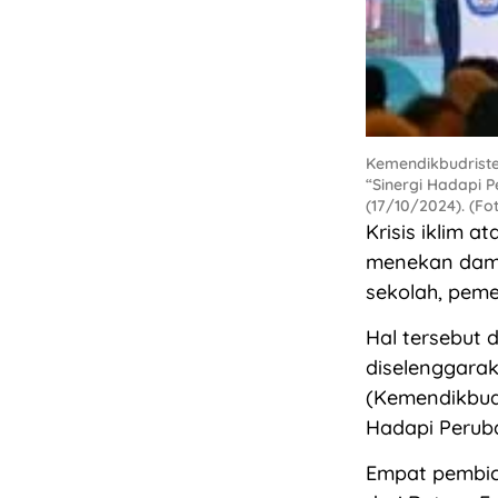
Kemendikbudrist
“Sinergi Hadapi P
(17/10/2024). (Fo
Krisis iklim 
menekan dampa
sekolah, peme
Hal tersebut 
diselenggarak
(Kemendikbudr
Hadapi Peruba
Empat pembica