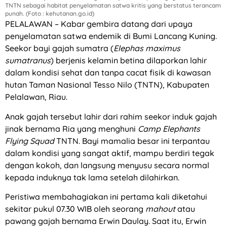
TNTN sebagai habitat penyelamatan satwa kritis yang berstatus terancam
punah. (Foto : kehutanan.go.id)
PELALAWAN – Kabar gembira datang dari upaya
penyelamatan satwa endemik di Bumi Lancang Kuning.
Seekor bayi gajah sumatra (
Elephas maximus
sumatranus
) berjenis kelamin betina dilaporkan lahir
dalam kondisi sehat dan tanpa cacat fisik di kawasan
hutan Taman Nasional Tesso Nilo (TNTN), Kabupaten
Pelalawan, Riau.
Anak gajah tersebut lahir dari rahim seekor induk gajah
jinak bernama Ria yang menghuni
Camp Elephants
Flying Squad
TNTN. Bayi mamalia besar ini terpantau
dalam kondisi yang sangat aktif, mampu berdiri tegak
dengan kokoh, dan langsung menyusu secara normal
kepada induknya tak lama setelah dilahirkan.
Peristiwa membahagiakan ini pertama kali diketahui
sekitar pukul 07.30 WIB oleh seorang
mahout
atau
pawang gajah bernama Erwin Daulay. Saat itu, Erwin