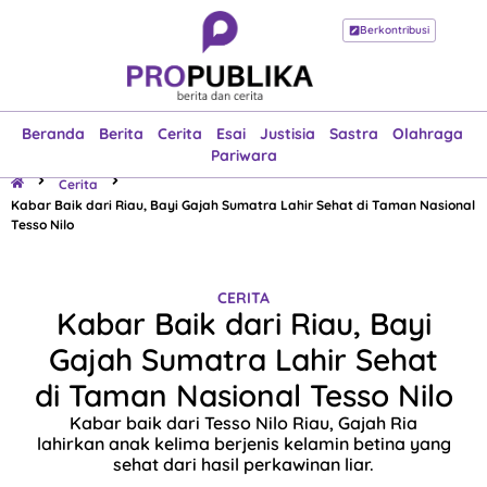
Berkontribusi
Beranda
Berita
Cerita
Esai
Justisia
Sastra
Olahraga
Pariwara
Beranda
Berita
Cerita
Esai
Justisia
Sastra
Olahraga
Pariwara
Cerita
Kabar Baik dari Riau, Bayi Gajah Sumatra Lahir Sehat di Taman Nasional
Tesso Nilo
CERITA
Kabar Baik dari Riau, Bayi
Gajah Sumatra Lahir Sehat
di Taman Nasional Tesso Nilo
Kabar baik dari Tesso Nilo Riau, Gajah Ria
lahirkan anak kelima berjenis kelamin betina yang
sehat dari hasil perkawinan liar.