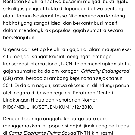
Rentetan kelahiran satwa besar ini menjadi bukti nyata
sekaligus penguat fakta di lapangan bahwa bentang
alam Taman Nasional Tesso Nilo merupakan kantong
habitat yang sangat ideal dan berkontribusi masif
dalam mendongkrak populasi gajah sumatra secara
berkelanjutan.
Urgensi dari setiap kelahiran gajah di alam maupun eks-
situ menjadi sangat krusial mengingat lembaga
konservasi internasional, IUCN, telah menetapkan status
gajah sumatra ke dalam kategori
Critically Endangered
(CR) atau berada di ambang kepunahan sejak tahun
2011. Di dalam negeri, satwa eksotis ini dilindungi penuh
oleh negara di bawah regulasi Peraturan Menteri
Lingkungan Hidup dan Kehutanan Nomor:
P.106/MENLHK/SETJEN/KUM.1/12/2018.
Dengan hadirnya anggota keluarga baru yang
menggemaskan ini, populasi gajah jinak yang bertugas
di
Camp Elephants Flying Squad
TNTN kini resmi