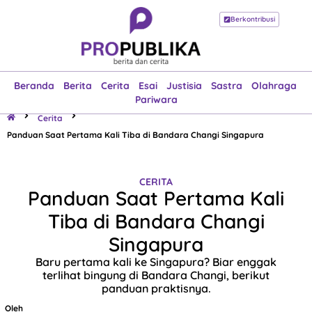
Berkontribusi
Beranda
Berita
Cerita
Esai
Justisia
Sastra
Olahraga
Pariwara
Beranda
Berita
Cerita
Esai
Justisia
Sastra
Olahraga
Pariwara
Cerita
Panduan Saat Pertama Kali Tiba di Bandara Changi Singapura
CERITA
Panduan Saat Pertama Kali
Tiba di Bandara Changi
Singapura
Baru pertama kali ke Singapura? Biar enggak
terlihat bingung di Bandara Changi, berikut
panduan praktisnya.
Oleh