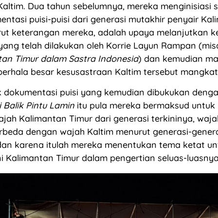
Kaltim. Dua tahun sebelumnya, mereka menginisiasi
ntasi puisi-puisi dari generasi mutakhir penyair Kal
turut keterangan mereka, adalah upaya melanjutkan ke
ang telah dilakukan oleh Korrie Layun Rampan (misa
tan Timur dalam Sastra Indonesia
) dan kemudian m
berhala besar kesusastraan Kaltim tersebut mangkat
k dokumentasi puisi yang kemudian dibukukan denga
 Balik Pintu Lamin
itu pula mereka bermaksud untuk
ah Kalimantan Timur dari generasi terkininya, waj
erbeda dengan wajah Kaltim menurut generasi-gener
an karena itulah mereka menentukan tema ketat untu
ni Kalimantan Timur dalam pengertian seluas-luasnya