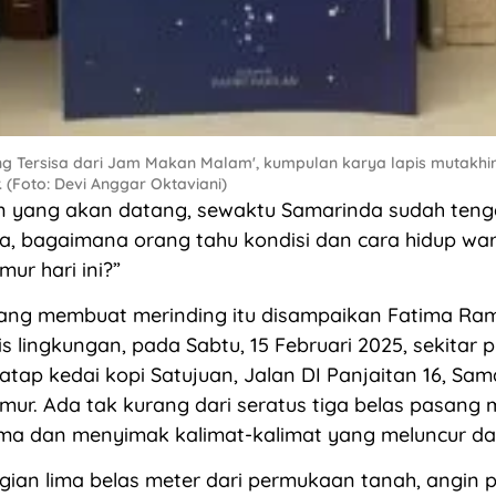
ng Tersisa dari Jam Makan Malam', kumpulan karya lapis mutakhir
 (Foto: Devi Anggar Oktaviani)
un yang akan datang, sewaktu Samarinda sudah ten
a, bagaimana orang tahu kondisi dan cara hidup wa
ur hari ini?”
ang membuat merinding itu disampaikan Fatima Ra
s lingkungan, pada Sabtu, 15 Februari 2025, sekitar p
 atap kedai kopi Satujuan, Jalan DI Panjaitan 16, Sam
mur. Ada tak kurang dari seratus tiga belas pasang
ma dan menyimak kalimat-kalimat yang meluncur dar
ggian lima belas meter dari permukaan tanah, angin 