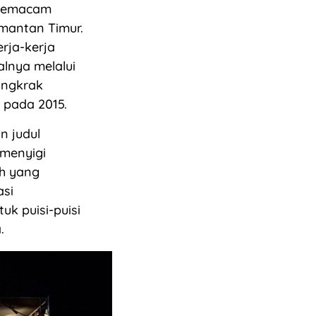
 semacam
imantan Timur.
rja-kerja
lnya melalui
angkrak
 pada 2015.
n judul
 menyigi
ah yang
asi
k puisi-puisi
.