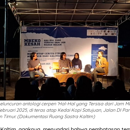
eluncuran antologi cerpen ‘Hal-Hal yang Tersisa dari Jam
Februari 2025, di teras atap Kedai Kopi Satujuan, Jalan DI Pa
n Timur. (Dokumentasi Ruang Sastra Kaltim)
 Kaltim, agaknya, menyadari bahwa pembatasan t