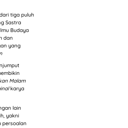
ari tiga puluh
ng Sastra
 Ilmu Budaya
h dan
gan yang
m
enjumput
membikin
kan Malam
inal
karya
ngan lain
ih, yakni
a persoalan