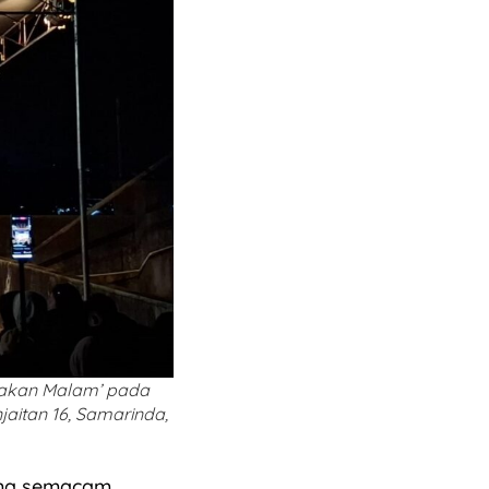
 Makan Malam’ pada
njaitan 16, Samarinda,
ema semacam