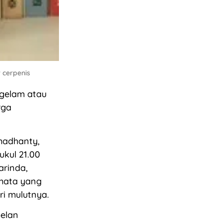
 cerpenis
ggelam atau
rga
madhanty,
ukul 21.00
arinda,
 mata yang
i mulutnya.
pelan