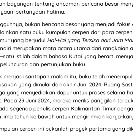
an bayangan tentang ancaman bencana besar meny
anyaan-pertanyaan Fatima.
gguhnya, bukan bencana besar yang menjadi fokus 
lainkan satu buku kumpulan cerpen dari para cerpen
imur yang berjudul
Hal-Hal yang Tersisa dari Jam M
endiri merupakan mata acara utama dari rangkaian a
—satu istilah dalam bahasa Kutai yang berarti meny
 peluncuran dan pertunjukan buku.
k menjadi santapan malam itu, buku
telah menempuh
akan yang dimulai dari akhir Juni 2024. Ruang Sast
ga yang menyediakan dapur untuk proses selama ha
t. Pada 29 Juni 2024, mereka merilis panggilan terbu
pada segenap penulis cerpen Kalimantan Timur deng
uh lima tahun ke bawah untuk mengirimkan karya-kar
pulan cerpen ini bukanlah proyek pertama yang dik