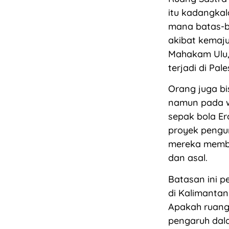
itu kadangkal
mana batas-b
akibat kemaju
Mahakam Ulu,
terjadi di Pal
Orang juga bi
namun pada 
sepak bola E
proyek pengum
mereka membe
dan asal.
Batasan ini p
di Kalimantan
Apakah ruang 
pengaruh dala