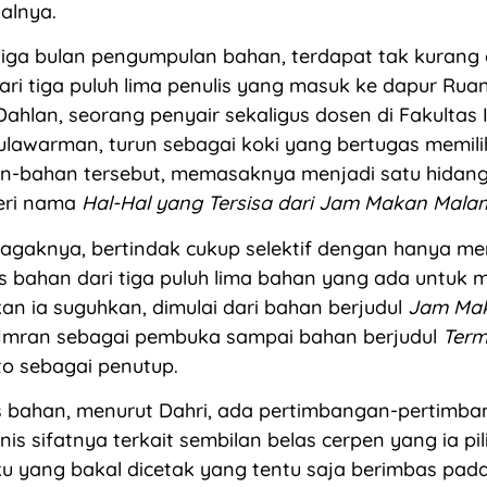
salnya.
iga bulan pengumpulan bahan, terdapat tak kurang d
ari tiga puluh lima penulis yang masuk ke dapur Rua
 Dahlan, seorang penyair sekaligus dosen di Fakultas
ulawarman, turun sebagai koki yang bertugas memili
n-bahan tersebut, memasaknya menjadi satu hidan
eri nama
Hal-Hal yang Tersisa dari Jam Makan Mala
 agaknya, bertindak cukup selektif dengan hanya m
s bahan dari tiga puluh lima bahan yang ada untuk 
n ia suguhkan, dimulai dari bahan berjudul
Jam Ma
 Imran sebagai pembuka sampai bahan berjudul
Term
o sebagai penutup.
as bahan, menurut Dahri, ada pertimbangan-pertimba
nis sifatnya terkait sembilan belas cerpen yang ia pil
u yang bakal dicetak yang tentu saja berimbas pad