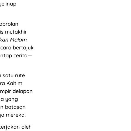
elinap
obrolan
is mutakhir
akan Malam
.
cara bertajuk
antap cerita—
 satu rute
ra Kaltim
mpir delapan
ka yang
an batasan
ya mereka.
erjakan oleh