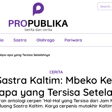
erita
Cerita
Esai
Justisia
Sastra
Ol
Pariwara
ia
Sastra
Olahraga
Pariwara
 Apa-apa yang Tersisa Setelahnya
CERITA
astra Kaltim: Mbeko K
apa yang Tersisa Setel
uran antologi cerpen ‘Hal-Hal yang Tersisa dari Jam
Ruang Sastra Kaltim. Karya cerpenis mutakhir Kaltim