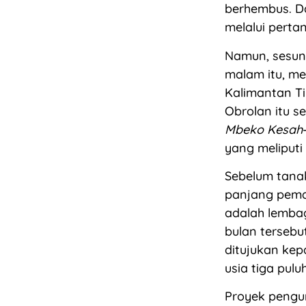
berhembus. D
melalui pert
Namun, sesun
malam itu, me
Kalimantan T
Obrolan itu s
Mbeko Kesah
yang meliputi
Sebelum tana
panjang pemas
adalah lemba
bulan tersebu
ditujukan ke
usia tiga pul
Proyek pengum