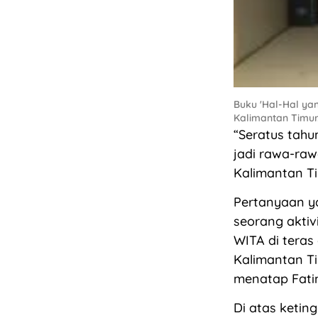
Buku 'Hal-Hal ya
Kalimantan Timur.
“Seratus tah
jadi rawa-raw
Kalimantan Tim
Pertanyaan y
seorang aktivi
WITA di teras
Kalimantan Ti
menatap Fati
Di atas ketin