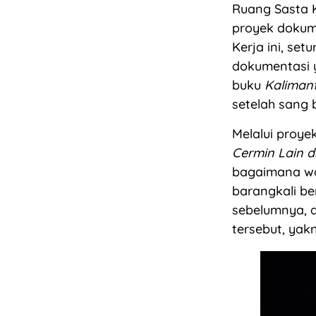
Ruang Sasta 
proyek dokume
Kerja ini, se
dokumentasi y
buku
Kaliman
setelah sang 
Melalui proye
Cermin Lain di
bagaimana waj
barangkali b
sebelumnya, d
tersebut, yak