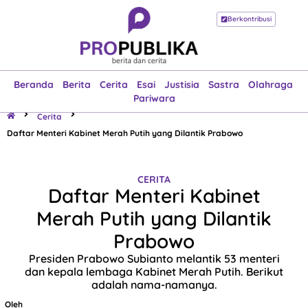
Berkontribusi
Beranda
Berita
Cerita
Esai
Justisia
Sastra
Olahraga
Pariwara
Beranda
Berita
Cerita
Esai
Justisia
Sastra
Olahraga
Pariwara
Cerita
Daftar Menteri Kabinet Merah Putih yang Dilantik Prabowo
CERITA
Daftar Menteri Kabinet
Merah Putih yang Dilantik
Prabowo
Presiden Prabowo Subianto melantik 53 menteri
dan kepala lembaga Kabinet Merah Putih. Berikut
adalah nama-namanya.
Oleh