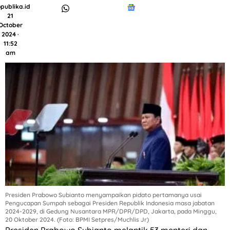
publika.id
21
October
2024 ·
11:52
am
Presiden Prabowo Subianto menyampaikan pidato pertamanya usai
Pengucapan Sumpah sebagai Presiden Republik Indonesia masa jabatan
2024-2029, di Gedung Nusantara MPR/DPR/DPD, Jakarta, pada Minggu,
20 Oktober 2024. (Foto: BPMI Setpres/Muchlis Jr)