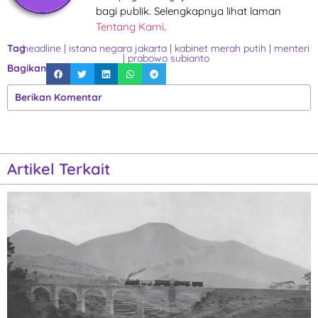
bagi publik. Selengkapnya lihat laman
Tentang Kami
.
Tag
headline
|
istana negara jakarta
|
kabinet merah putih
|
menteri
|
prabowo subianto
Bagikan
Berikan Komentar
Artikel Terkait