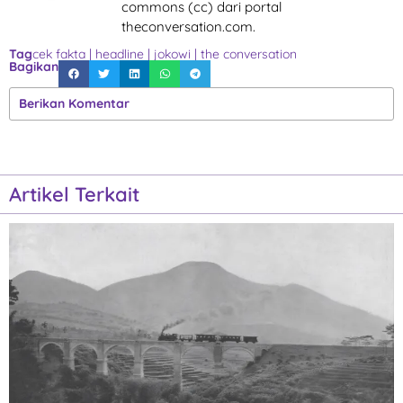
commons (cc) dari portal
theconversation.com.
Tag
cek fakta
|
headline
|
jokowi
|
the conversation
Bagikan
Berikan Komentar
Artikel Terkait