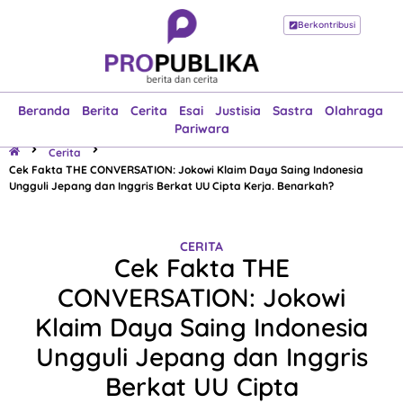
Berkontribusi
Beranda
Berita
Cerita
Esai
Justisia
Sastra
Olahraga
Pariwara
Beranda
Berita
Cerita
Esai
Justisia
Sastra
Olahraga
Pariwara
Cerita
Cek Fakta THE CONVERSATION: Jokowi Klaim Daya Saing Indonesia
Ungguli Jepang dan Inggris Berkat UU Cipta Kerja. Benarkah?
CERITA
Cek Fakta THE
CONVERSATION: Jokowi
Klaim Daya Saing Indonesia
Ungguli Jepang dan Inggris
Berkat UU Cipta