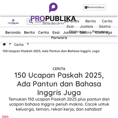
Berkontribusi
Beranda
Berita
Cerita
Esai
Justisia
Sastra
Olahraga
Pariwara
Beranda
Berita
Cerita
Esai
Justisia
Sastra
Olahraga
Pariwara
Cerita
150 Ucapan Paskah 2025, Ada Pantun dan Bahasa Inggris Juga
CERITA
150 Ucapan Paskah 2025,
Ada Pantun dan Bahasa
Inggris Juga
Temukan 150 ucapan Paskah 2025 plus pantun dan
ucapan bahasa Inggris penuh makna. Cocok untuk
keluarga, teman, rekan kerja, dan sahabat!
Oleh