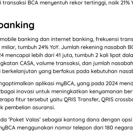
si transaksi BCA menyentuh rekor tertinggi, naik 21%
banking
mobile banking dan internet banking, frekuensi tran
 miliar, tumbuh 24% YoY. Jumlah rekening nasabah B
 mencapai lebih dari 41 juta, tumbuh 2 kali lipat da
ingkatan CASA, volume transaksi, dan jumlah nasaba
si berkelanjutan yang berfokus pada kebutuhan nasa
ngoptimalkan aplikasi myBCA, yang pada 2024 men
bagai inovasi untuk meningkatkan kenyamanan ber
rapa fitur tersebut yaitu QRIS Transfer, QRIS crossb
uk pembelian asuransi.
ada ‘Poket Valas’ sebagai kantong dana dengan opsi
myBCA menggunakan nomor telepon dari 180 negara 