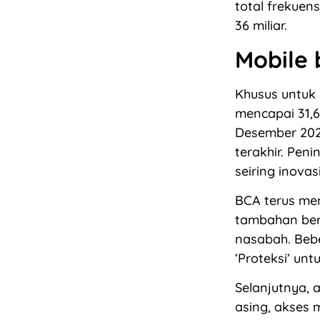
total frekuen
36 miliar.
Mobile 
Khusus untuk 
mencapai 31,6
Desember 2024
terakhir. Pen
seiring inova
BCA terus me
tambahan ber
nasabah. Bebe
‘Proteksi’ unt
Selanjutnya, 
asing, akses 