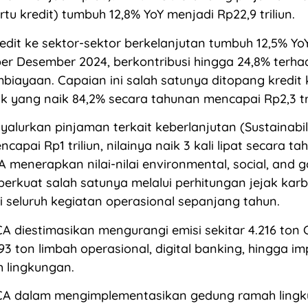
tu kredit) tumbuh 12,8% YoY menjadi Rp22,9 triliun.
edit ke sektor-sektor berkelanjutan tumbuh 12,5% Yo
 per Desember 2024, berkontribusi hingga 24,8% terha
mbiayaan. Capaian ini salah satunya ditopang kredi
rik yang naik 84,2% secara tahunan mencapai Rp2,3 tri
alurkan pinjaman terkait keberlanjutan (Sustainabil
apai Rp1 triliun, nilainya naik 3 kali lipat secara ta
menerapkan nilai-nilai environmental, social, and 
iperkuat salah satunya melalui perhitungan jejak ka
ri seluruh kegiatan operasional sepanjang tahun.
A diestimasikan mengurangi emisi sekitar 4.216 ton 
3 ton limbah operasional, digital banking, hingga i
 lingkungan.
A dalam mengimplementasikan gedung ramah ling