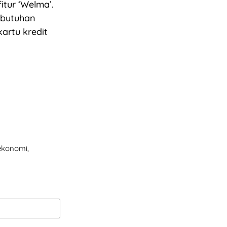
itur ‘Welma’.
ebutuhan
artu kredit
 ekonomi,