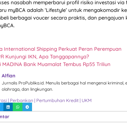
ses nasabah memperbarui profil risiko investasi via f
baru myBCA adalah ‘Lifestyle’ untuk mengakomodir k
li berbagai voucer secara praktis, dan pengajuan k
myBCA.
a International Shipping Perkuat Peran Perempuan
R Kunjungi IKN, Apa Tanggapannya?
i MADINA Bank Muamalat Tembus Rp55 Triliun
Alfian
Jurnalis ProPublika.id. Menulis berbagai hal mengenai kriminal,
olahraga, dan lingkungan.
asi
|
Perbankan
|
Pertumbuhan Kredit
|
UKM
ntar