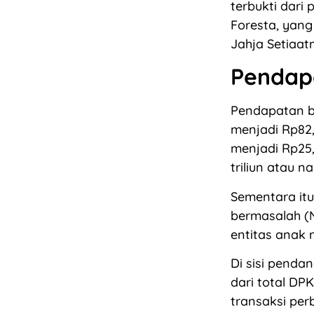
terbukti dari
Foresta, yang
Jahja Setiaat
Pendap
Pendapatan bu
menjadi Rp82,
menjadi Rp25,
triliun atau na
Sementara itu,
bermasalah (N
entitas anak n
Di sisi penda
dari total DP
transaksi per