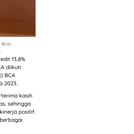
i BCA)
k
edit 13,8%
A diikuti
R) BCA
a 2023.
rterima kasih
as, sehingga
nerja positif.
 berbagai