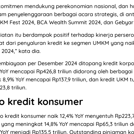
komitmen mendukung perekonomian nasional, dan hal
am penyelenggaraan berbagai acara strategis, di a
KM Fest 2024, BCA Wealth Summit 2024, dan Gebyar
iatan itu berdampak positif terhadap kinerja persero
hat dari penyaluran kredit ke segmen UMKM yang naik
2024,” kata dia.
embiayaan per Desember 2024 ditopang kredit korpo
YoY mencapai Rp426,8 triliun didorong oleh berbagai 
k 8,9% YoY mencapai Rp137,9 triliun, dan kredit UKM 
,8 triliun.
io kredit konsumer
io kredit konsumer naik 12,4% YoY menyentuh Rp223,7 t
yang meningkat 14,8% YoY mencapai Rp65,3 triliun 
 YoY menjadi Rp135,5 triliun. Outstanding pinjaman k