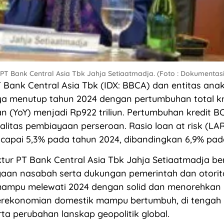
 PT Bank Central Asia Tbk Jahja Setiaatmadja. (Foto : Dokumentas
Bank Central Asia Tbk (IDX: BBCA) dan entitas ana
a menutup tahun 2024 dengan pertumbuhan total kr
n (YoY) menjadi Rp922 triliun. Pertumbuhan kredit BC
alitas pembiayaan perseroan. Rasio loan at risk (LA
apai 5,3% pada tahun 2024, dibandingkan 6,9% pad
ktur PT Bank Central Asia Tbk Jahja Setiaatmadja be
yaan nasabah serta dukungan pemerintah dan otorit
mpu melewati 2024 dengan solid dan menorehkan ki
perekonomian domestik mampu bertumbuh, di tengah
ta perubahan lanskap geopolitik global.