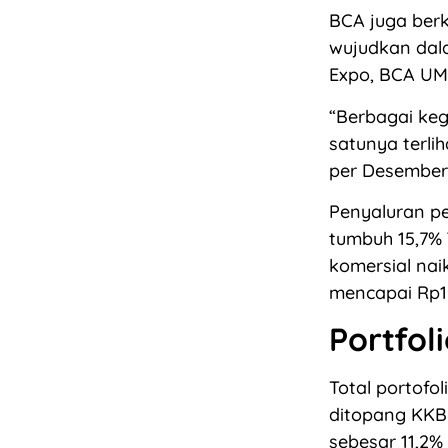
BCA juga ber
wujudkan dal
Expo, BCA UM
“Berbagai keg
satunya terli
per Desember 
Penyaluran p
tumbuh 15,7% 
komersial nai
mencapai Rp123
Portfol
Total portofol
ditopang KKB 
sebesar 11,2%