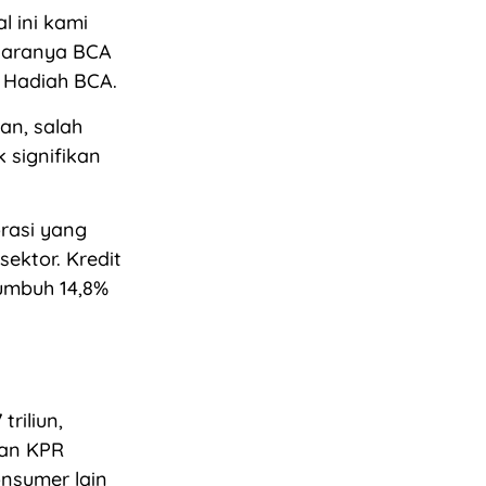
 ini kami
ntaranya BCA
 Hadiah BCA.
an, salah
 signifikan
rasi yang
sektor. Kredit
tumbuh 14,8%
riliun,
dan KPR
onsumer lain