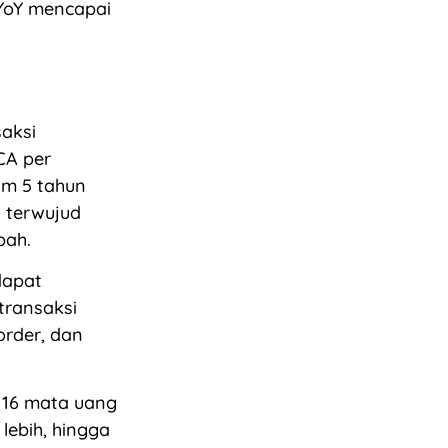
 YoY mencapai
saksi
CA per
lam 5 tahun
h terwujud
bah.
dapat
transaksi
order, dan
 16 mata uang
lebih, hingga