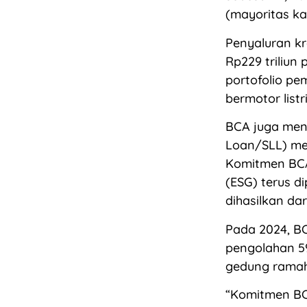
(mayoritas kar
Penyaluran kr
Rp229 triliun
portofolio pe
bermotor list
BCA juga meny
Loan/SLL) menc
Komitmen BCA 
(ESG) terus d
dihasilkan da
Pada 2024, BC
pengolahan 59
gedung ramah
“Komitmen BC