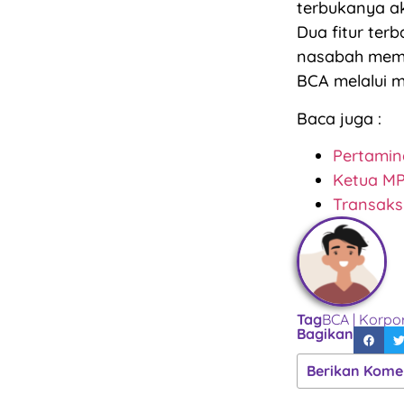
terbukanya ak
Dua fitur ter
nasabah membe
BCA melalui 
Baca juga :
Pertamin
Ketua MP
Transaks
Tag
BCA
|
Korpor
Bagikan
Berikan Kome