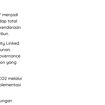
Y menjadi
dap total
t kendaraan
liun.
ity Linked
hunan.
governance
rbon yang
CO2 melalui
mplementasi
kungan