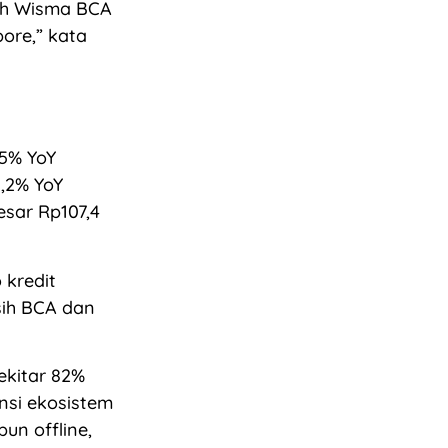
leh Wisma BCA
pore,” kata
,5% YoY
0,2% YoY
esar Rp107,4
 kredit
sih BCA dan
ekitar 82%
nsi ekosistem
un offline,