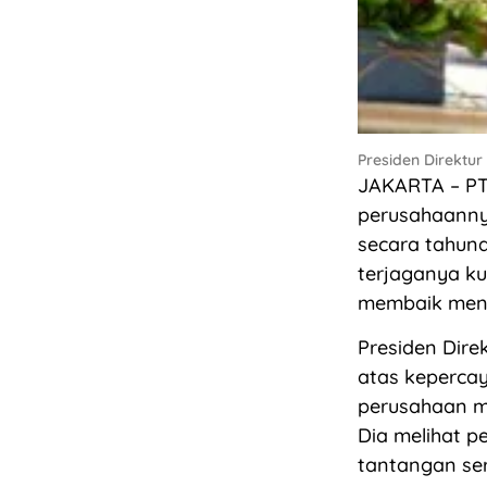
Presiden Direktur
JAKARTA – PT 
perusahaanny
secara tahuna
terjaganya ku
membaik menc
Presiden Dire
atas keperca
perusahaan ma
Dia melihat 
tantangan ser