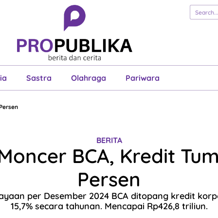
erita
Cerita
Esai
Justisia
Sastra
Ol
Pariwara
ia
Sastra
Olahraga
Pariwara
 Persen
BERITA
 Moncer BCA, Kredit Tum
Persen
ayaan per Desember 2024 BCA ditopang kredit korp
15,7% secara tahunan. Mencapai Rp426,8 triliun.