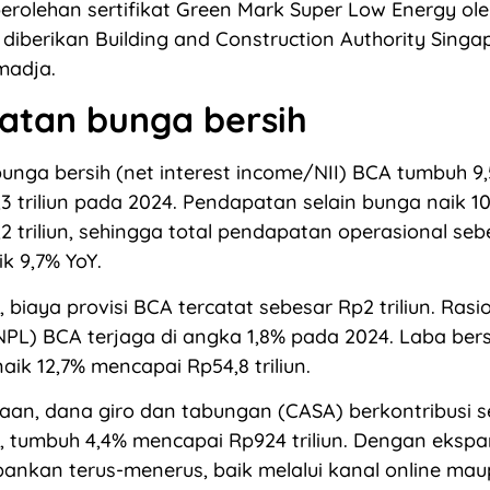
 perolehan sertifikat Green Mark Super Low Energy o
 diberikan Building and Construction Authority Singa
madja.
atan bunga bersih
nga bersih (net interest income/NII) BCA tumbuh 9
3 triliun pada 2024. Pendapatan selain bunga naik 1
2 triliun, sehingga total pendapatan operasional seb
ik 9,7% YoY.
 biaya provisi BCA tercatat sebesar Rp2 triliun. Rasio
PL) BCA terjaga di angka 1,8% pada 2024. Laba ber
aik 12,7% mencapai Rp54,8 triliun.
naan, dana giro dan tabungan (CASA) berkontribusi s
K, tumbuh 4,4% mencapai Rp924 triliun. Dengan ekspa
bankan terus-menerus, baik melalui kanal online maup