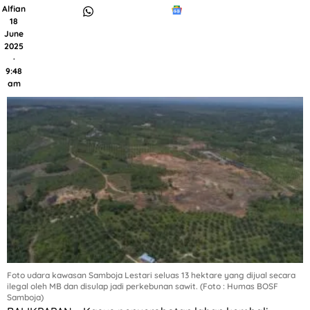
Alfian
18
June
2025
·
9:48
am
Foto udara kawasan Samboja Lestari seluas 13 hektare yang dijual secara
ilegal oleh MB dan disulap jadi perkebunan sawit. (Foto : Humas BOSF
Samboja)