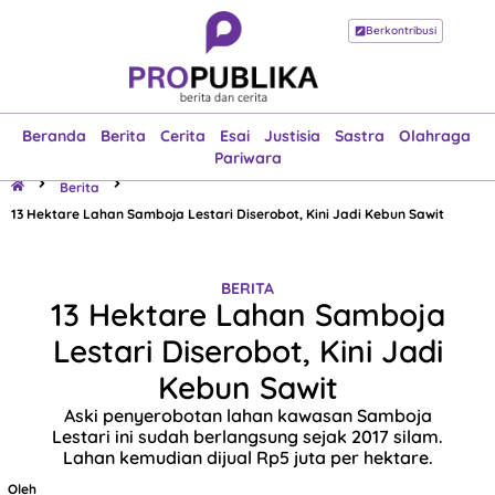
Berkontribusi
Beranda
Berita
Cerita
Esai
Justisia
Sastra
Olahraga
Pariwara
Beranda
Berita
Cerita
Esai
Justisia
Sastra
Olahraga
Pariwara
Berita
13 Hektare Lahan Samboja Lestari Diserobot, Kini Jadi Kebun Sawit
BERITA
13 Hektare Lahan Samboja
Lestari Diserobot, Kini Jadi
Kebun Sawit
Aski penyerobotan lahan kawasan Samboja
Lestari ini sudah berlangsung sejak 2017 silam.
Lahan kemudian dijual Rp5 juta per hektare.
Oleh