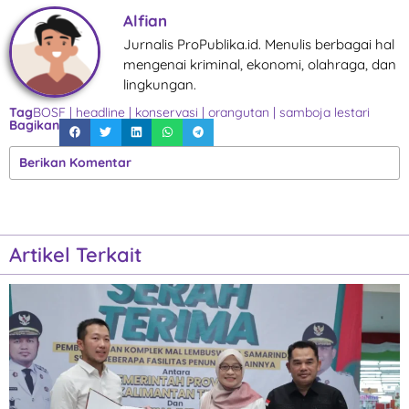
Alfian
Jurnalis ProPublika.id. Menulis berbagai hal
mengenai kriminal, ekonomi, olahraga, dan
lingkungan.
Tag
BOSF
|
headline
|
konservasi
|
orangutan
|
samboja lestari
Bagikan
Berikan Komentar
Artikel Terkait