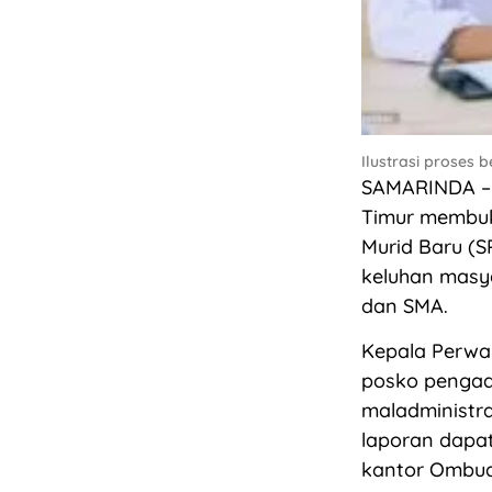
Ilustrasi proses b
SAMARINDA – 
Timur membuk
Murid Baru (S
keluhan masya
dan SMA.
Kepala Perwa
posko pengad
maladministr
laporan dapa
kantor Ombud