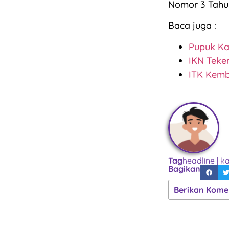
Nomor 3 Tahu
Baca juga :
Pupuk Ka
IKN Teken
ITK Kemb
Tag
headline
|
ka
Bagikan
Berikan Kome