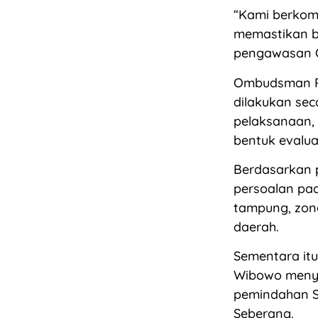
“Kami berkom
memastikan b
pengawasan O
Ombudsman R
dilakukan sec
pelaksanaan, 
bentuk evaluas
Berdasarkan 
persoalan pa
tampung, zona
daerah.
Sementara itu
Wibowo menye
pemindahan S
Seberang.