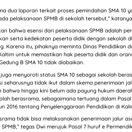
ma dua laporan terkait proses pemindahan SMA 10 
da pelaksanaan SPMB di sekolah tersebut,” katanya
kan bahwa esensi dari pelaksanaan SPMB adalah p
kan serta kedekatan peserta didik dengan sekolah di 
. Karena itu, pihaknya meminta Dinas Pendidikan d
altim untuk memastikan hak peserta didik dan oran
Gedung B SMA 10 tidak diabaikan.
wi juga menyoroti status SMA 10 sebagai sekolah ber
si seharusnya tidak ikut dalam skema penerimaan jal
 bahwa hingga kini belum ada payung hukum daera
olah berasrama, sebagaimana tertuang dalam Pasal
n 2016 tentang Penyelenggaraan Pendidikan di Kali
asrama tidak bisa melaksanakan penerimaan jalur a
ur SPMB,” tegas Dwi merujuk Pasal 7 huruf e Permen