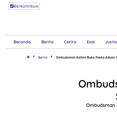
Berkontribusi
Beranda
B
Beranda
Berita
Cerita
Esai
Justis
Berita
Ombudsman Kaltim Buka Posko Aduan S
Ombuds
Ombudsman RI