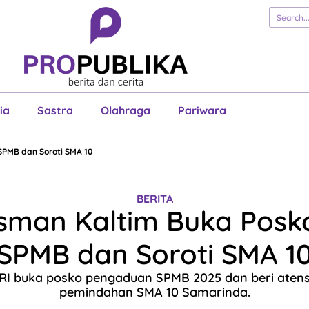
erita
Cerita
Esai
Justisia
Sastra
Ol
Pariwara
ia
Sastra
Olahraga
Pariwara
PMB dan Soroti SMA 10
BERITA
man Kaltim Buka Posk
SPMB dan Soroti SMA 1
 buka posko pengaduan SPMB 2025 dan beri atens
pemindahan SMA 10 Samarinda.