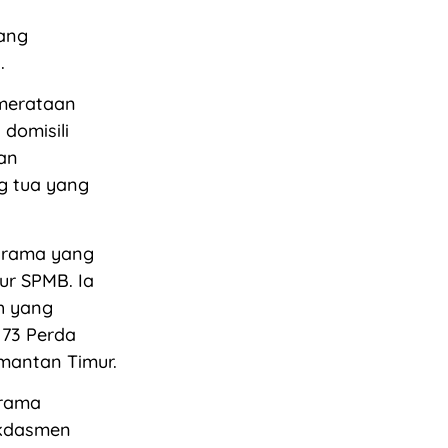
yang
.
emerataan
domisili
an
g tua yang
asrama yang
ur SPMB. Ia
h yang
 73 Perda
mantan Timur.
srama
dikdasmen