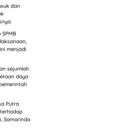
asuk dan
uk
snya.
p SPMB
elaksanaan,
ni menjadi
an sejumlah
metaan daya
 pemerintah
sa Putra
terhadap
i, Samarinda