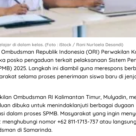
elajar di dalam kelas. (Foto : iStock / Rani Nurlaela Desandi)
Ombudsman Republik Indonesia (ORI) Perwakilan K
a posko pengaduan terkait pelaksanaan Sistem Pe
PMB) 2025. Langkah ini diambil guna merespons berb
rakat selama proses penerimaan siswa baru di jenj
kilan Ombudsman RI Kalimantan Timur, Mulyadin, 
uan dibuka untuk menindaklanjuti berbagai dugaan
asi dalam proses SPMB. Masyarakat yang ingin men
t menghubungi nomor +62 811-1713-737 atau langsun
sman di Samarinda.