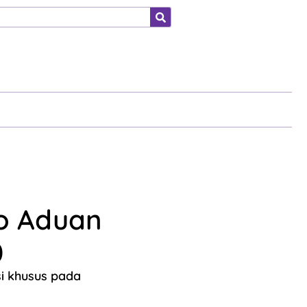
ahraga
o Aduan
0
i khusus pada