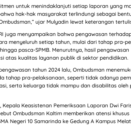
itmen untuk menindaklanjuti setiap laporan yang m
ahwa hak-hak masyarakat terlindungi sebagai bent
mbudsman,” ujar Mulyadin lewat keterangan tertuli
I juga menyampaikan bahwa pengawasan terhada
ara menyeluruh setiap tahun, mulai dari tahap pra-p
hingga pasca-SPMB. Menurutnya, hasil pengawasan i
i atas kualitas layanan publik di sektor pendidikan.
pengawasan tahun 2024 lalu, Ombudsman menemuk
da tahap pra-pelaksanaan, seperti tidak adanya pe
si, serta keluarga tidak mampu dan disabilitas oleh
, Kepala Keasistenan Pemeriksaan Laporan Dwi Fari
but Ombudsman Kaltim memberikan atensi khusus 
MA Negeri 10 Samarinda ke Gedung A Kampus Melat