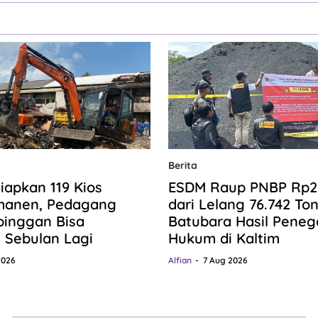
Berita
iapkan 119 Kios
ESDM Raup PNBP Rp20,
manen, Pedagang
dari Lelang 76.742 To
pinggan Bisa
Batubara Hasil Pene
n Sebulan Lagi
Hukum di Kaltim
2026
Alfian
7 Aug 2026