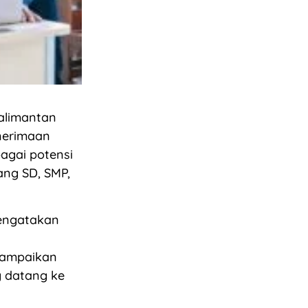
alimantan
nerimaan
agai potensi
ang SD, SMP,
mengatakan
yampaikan
g datang ke