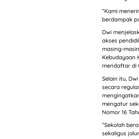
“Kami meneri
berdampak pa
Dwi menjelas
akses pendidi
masing-masing
Kebudayaan K
mendaftar di 
Selain itu, D
secara regula
mengingatkan
mengatur sek
Nomor 16 Tahu
“Sekolah ber
sekaligus jal