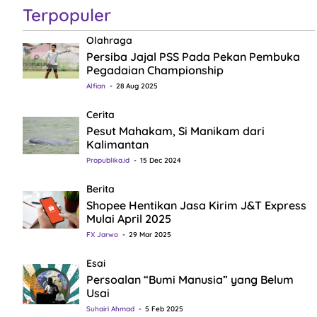
Terpopuler
Olahraga
Persiba Jajal PSS Pada Pekan Pembuka
Pegadaian Championship
Alfian
28 Aug 2025
Cerita
Pesut Mahakam, Si Manikam dari
Kalimantan
Propublika.id
15 Dec 2024
Berita
Shopee Hentikan Jasa Kirim J&T Express
Mulai April 2025
FX Jarwo
29 Mar 2025
Esai
Persoalan “Bumi Manusia” yang Belum
Usai
Suhairi Ahmad
5 Feb 2025