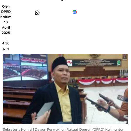
Oleh
DPRD
Kaltim
10
April
2025
·
4:50
pm
Sekretaris Komisi I Dewan Perwakilan Rakyat Daerah (DPRD) Kalimantan