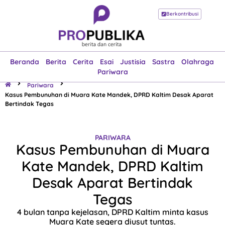
Berkontribusi
Beranda
Berita
Cerita
Esai
Justisia
Sastra
Olahraga
Pariwara
Beranda
Berita
Cerita
Esai
Justisia
Sastra
Olahraga
Pariwara
Pariwara
Kasus Pembunuhan di Muara Kate Mandek, DPRD Kaltim Desak Aparat
Bertindak Tegas
PARIWARA
Kasus Pembunuhan di Muara
Kate Mandek, DPRD Kaltim
Desak Aparat Bertindak
Tegas
4 bulan tanpa kejelasan, DPRD Kaltim minta kasus
Muara Kate segera diusut tuntas.