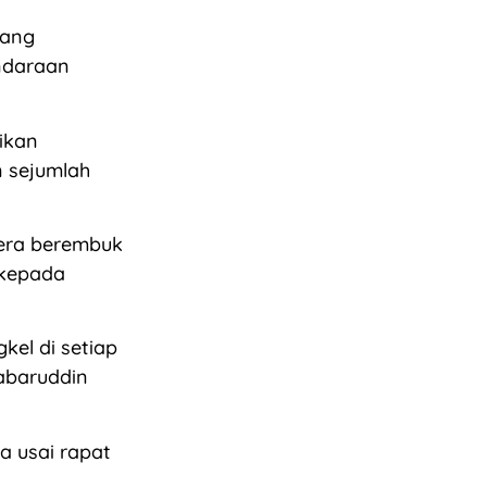
yang
ndaraan
ikan
 sejumlah
gera berembuk
 kepada
kel di setiap
Sabaruddin
a usai rapat