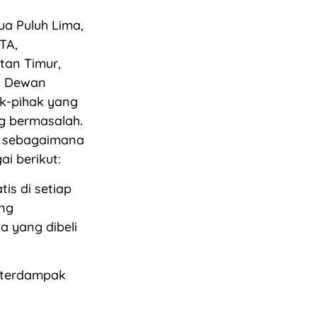
ua Puluh Lima,
TA,
tan Timur,
II Dewan
ak-pihak yang
g bermasalah.
n sebagaimana
i berikut:
is di setiap
ng
 yang dibeli
 terdampak