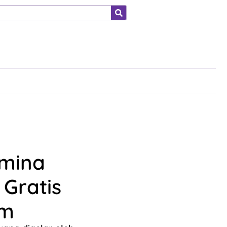
ahraga
amina
Gratis
im