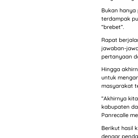
Bukan hanya p
terdampak pun
“brebet”.
Rapat berjala
jawaban-jawa
pertanyaan dar
Hingga akhir
untuk mengam
masyarakat t
“Akhirnya kit
kabupaten dan
Panrecalle me
Berikut hasil
dengar penda