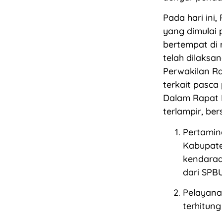
Pada hari ini
yang dimulai 
bertempat di 
telah dilaks
Perwakilan Ra
terkait pasca
Dalam Rapat 
terlampir, be
Pertamin
Kabupate
kendaraa
dari SPB
Pelayana
terhitung