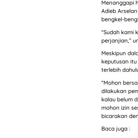
Menanggapi ha
Adieb Arsela
bengkel-beng
“Sudah kami k
perjanjian,” 
Meskipun dala
keputusan itu
terlebih dahu
“Mohon bersab
dilakukan pem
kalau belum d
mohon izin se
bicarakan de
Baca juga :