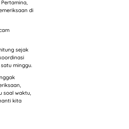
 Pertamina,
emeriksaan di
acam
hitung sejak
koordinasi
 satu minggu.
 nggak
eriksaan,
u soal waktu,
anti kita