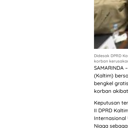
Didesak DPRD Kal
korban kerusakan
SAMARINDA – 
(Kaltim) ber
bengkel grati
korban akiba
Keputusan ter
II DPRD Kalti
Internasional
Niaga sebaga