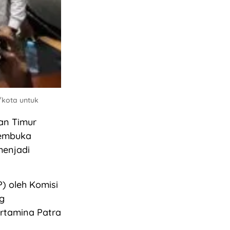
/kota untuk
an Timur
membuka
menjadi
) oleh Komisi
g
ertamina Patra