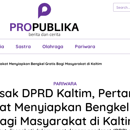
erita
Cerita
Esai
Justisia
Sastra
Ol
Pariwara
ia
Sastra
Olahraga
Pariwara
akat Menyiapkan Bengkel Gratis Bagi Masyarakat di Kaltim
PARIWARA
sak DPRD Kaltim, Pert
at Menyiapkan Bengkel 
agi Masyarakat di Kalt