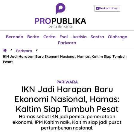
Berkontribusi
Beranda
Berita
Cerita
Esai
Justisia
Sastra
Olahraga
Pariwara
Beranda
Berita
Cerita
Esai
Justisia
Sastra
Olahraga
Pariwara
Pariwara
IKN Jadi Harapan Baru Ekonomi Nasional, Hamas: Kaltim Siap Tumbuh
Pesat
PARIWARA
IKN Jadi Harapan Baru
Ekonomi Nasional, Hamas:
Kaltim Siap Tumbuh Pesat
Hamas sebut IKN jadi pemicu pemerataan
ekonomi, IPM Kaltim naik, Kaltim siap jadi pusat
pertumbuhan nasional.