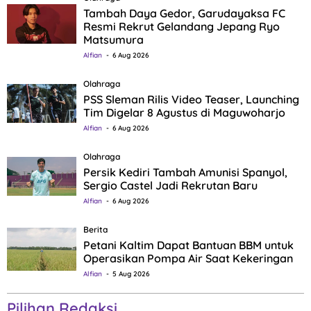
Tambah Daya Gedor, Garudayaksa FC
Resmi Rekrut Gelandang Jepang Ryo
Matsumura
Alfian
6 Aug 2026
Olahraga
PSS Sleman Rilis Video Teaser, Launching
Tim Digelar 8 Agustus di Maguwoharjo
Alfian
6 Aug 2026
Olahraga
Persik Kediri Tambah Amunisi Spanyol,
Sergio Castel Jadi Rekrutan Baru
Alfian
6 Aug 2026
Berita
Petani Kaltim Dapat Bantuan BBM untuk
Operasikan Pompa Air Saat Kekeringan
Alfian
5 Aug 2026
Pilihan Redaksi