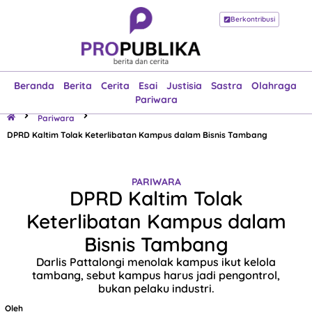
Berkontribusi
Beranda
Berita
Cerita
Esai
Justisia
Sastra
Olahraga
Pariwara
Beranda
Berita
Cerita
Esai
Justisia
Sastra
Olahraga
Pariwara
Pariwara
DPRD Kaltim Tolak Keterlibatan Kampus dalam Bisnis Tambang
PARIWARA
DPRD Kaltim Tolak
Keterlibatan Kampus dalam
Bisnis Tambang
Darlis Pattalongi menolak kampus ikut kelola
tambang, sebut kampus harus jadi pengontrol,
bukan pelaku industri.
Oleh