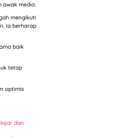
eh awak media.
gah mengikuti
i. Ia berharap
nama baik
uk tetap
n optimis
lajar dan