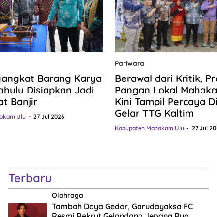
Pariwara
gangkat Barang Karya
Berawal dari Kritik, P
hulu Disiapkan Jadi
Pangan Lokal Mahaka
at Banjir
Kini Tampil Percaya Dir
Gelar TTG Kaltim
akam Ulu
27 Jul 2026
Kabupaten Mahakam Ulu
27 Jul 20
Terbaru
Olahraga
Tambah Daya Gedor, Garudayaksa FC
Resmi Rekrut Gelandang Jepang Ryo