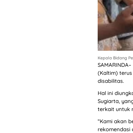
Kepala Bidang P
SAMARINDA– D
(Kaltim) ter
disabilitas.
Hal ini diun
Sugiarta, yan
terkait untuk 
“Kami akan b
rekomendasi d