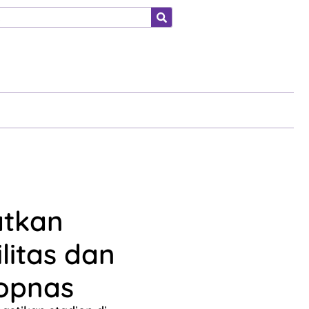
ahraga
atkan
litas dan
Popnas