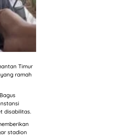
mantan Timur
a yang ramah
 Bagus
nstansi
 disabilitas.
 memberikan
gar stadion