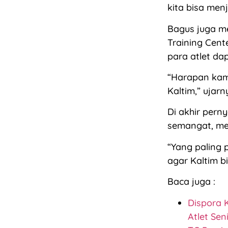
kita bisa men
Bagus juga me
Training Cent
para atlet da
“Harapan kami
Kaltim,” ujarn
Di akhir pern
semangat, men
“Yang paling 
agar Kaltim b
Baca juga :
Dispora 
Atlet Sen