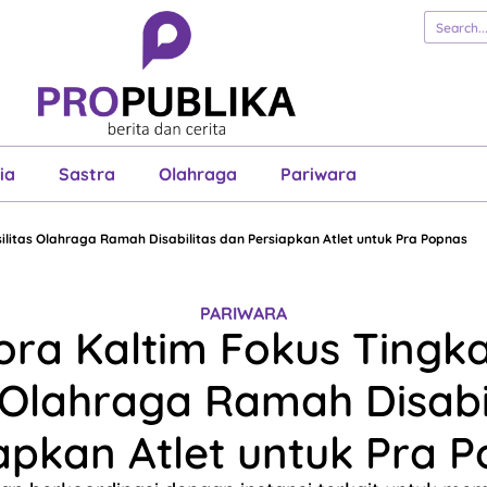
erita
Cerita
Esai
Justisia
Sastra
Ol
Pariwara
ia
Sastra
Olahraga
Pariwara
ilitas Olahraga Ramah Disabilitas dan Persiapkan Atlet untuk Pra Popnas
PARIWARA
ora Kaltim Fokus Tingk
s Olahraga Ramah Disabi
apkan Atlet untuk Pra 