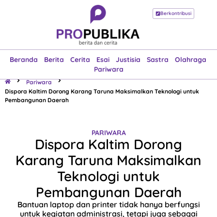
Berkontribusi
Beranda
Berita
Cerita
Esai
Justisia
Sastra
Olahraga
Pariwara
Beranda
Berita
Cerita
Esai
Justisia
Sastra
Olahraga
Pariwara
Pariwara
Dispora Kaltim Dorong Karang Taruna Maksimalkan Teknologi untuk
Pembangunan Daerah
PARIWARA
Dispora Kaltim Dorong
Karang Taruna Maksimalkan
Teknologi untuk
Pembangunan Daerah
Bantuan laptop dan printer tidak hanya berfungsi
untuk kegiatan administrasi, tetapi juga sebagai