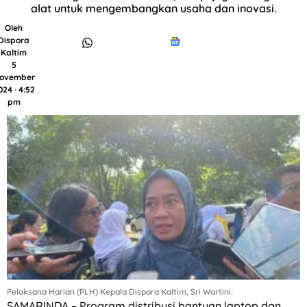
alat untuk mengembangkan usaha dan inovasi.
Oleh
Dispora
Kaltim
5
ovember
024 · 4:52
pm
Pelaksana Harian (PLH) Kepala Dispora Kaltim, Sri Wartini.
SAMARINDA – Program distribusi bantuan laptop dan