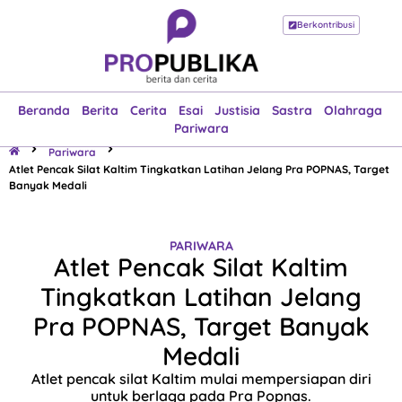
Berkontribusi
Beranda
Berita
Cerita
Esai
Justisia
Sastra
Olahraga
Pariwara
Beranda
Berita
Cerita
Esai
Justisia
Sastra
Olahraga
Pariwara
Pariwara
Atlet Pencak Silat Kaltim Tingkatkan Latihan Jelang Pra POPNAS, Target
Banyak Medali
PARIWARA
Atlet Pencak Silat Kaltim
Tingkatkan Latihan Jelang
Pra POPNAS, Target Banyak
Medali
Atlet pencak silat Kaltim mulai mempersiapan diri
untuk berlaga pada Pra Popnas.