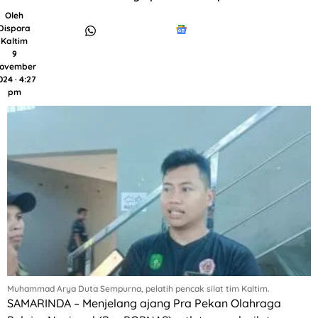
Oleh
Dispora
Kaltim
9
ovember
024 · 4:27
pm
Muhammad Arya Duta Sempurna, pelatih pencak silat tim Kaltim.
SAMARINDA – Menjelang ajang Pra Pekan Olahraga