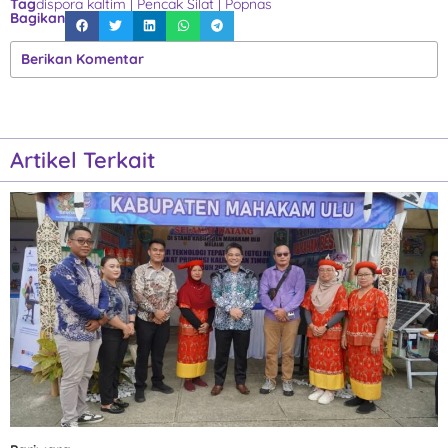
Tag
dispora kaltim
|
Pencak Silat
|
Popnas
Bagikan
Berikan Komentar
Artikel Terkait