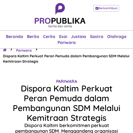
Berkontribusi
Beranda
Berita
Cerita
Esai
Justisia
Sastra
Olahraga
Pariwara
Beranda
Berita
Cerita
Esai
Justisia
Sastra
Olahraga
Pariwara
Pariwara
Dispora Kaltim Perkuat Peran Pemuda dalam Pembangunan SDM Melalui
Kemitraan Strategis
PARIWARA
Dispora Kaltim Perkuat
Peran Pemuda dalam
Pembangunan SDM Melalui
Kemitraan Strategis
Dispora Kaltim berkomitmen perkuat
pembangunan SDM. Menggandeng organisasi