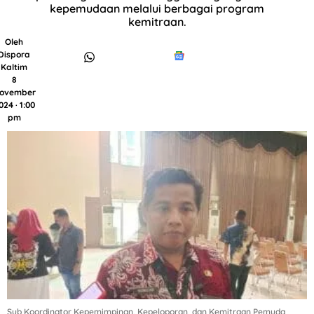
kepemudaan melalui berbagai program
kemitraan.
Oleh
Dispora
Kaltim
8
ovember
024 · 1:00
pm
Sub Koordinator Kepemimpinan, Kepeloporan, dan Kemitraan Pemuda