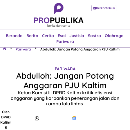
Berkontribusi
Beranda
Berita
Cerita
Esai
Justisia
Sastra
Olahraga
Pariwara
Beranda
Berita
Cerita
Esai
Justisia
Sastra
Olahraga
Pariwara
Pariwara
Abdulloh: Jangan Potong Anggaran PJU Kaltim
PARIWARA
Abdulloh: Jangan Potong
Anggaran PJU Kaltim
Ketua Komisi III DPRD Kaltim kritik efisiensi
anggaran yang korbankan penerangan jalan dan
rambu lalu lintas.
Oleh
DPRD
Kaltim
5