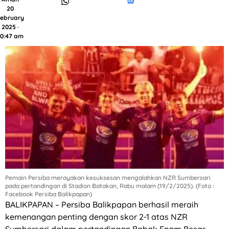
20
ebruary
2025 ·
10:47 am
Pemain Persiba merayakan kesuksesan mengalahkan NZR Sumbersari
pada pertandingan di Stadion Batakan, Rabu malam (19/2/2025). (Foto :
Facebook Persiba Balikpapan)
BALIKPAPAN – Persiba Balikpapan berhasil meraih
kemenangan penting dengan skor 2-1 atas NZR