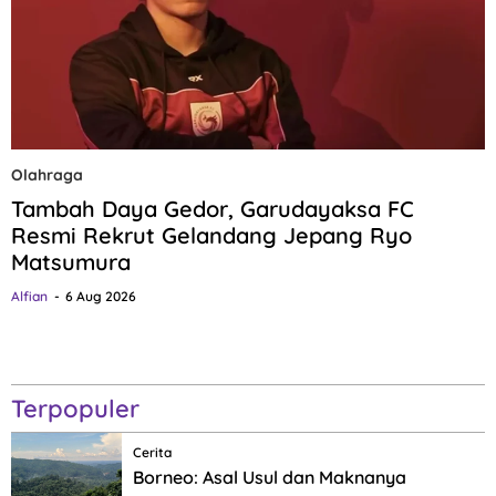
Olahraga
Tambah Daya Gedor, Garudayaksa FC
Resmi Rekrut Gelandang Jepang Ryo
Matsumura
Alfian
6 Aug 2026
Terpopuler
Cerita
Borneo: Asal Usul dan Maknanya