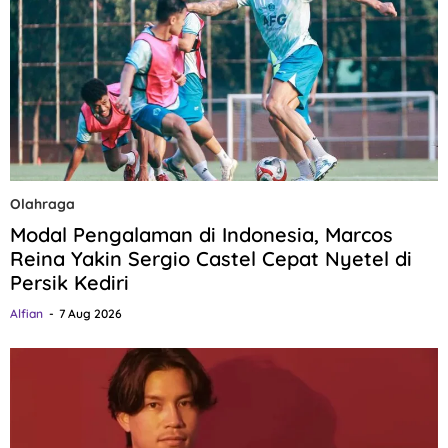
Olahraga
Modal Pengalaman di Indonesia, Marcos
Reina Yakin Sergio Castel Cepat Nyetel di
Persik Kediri
Alfian
7 Aug 2026