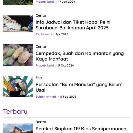
Propublika.id
17 Jan 2024
Cerita
Info Jadwal dan Tiket Kapal Pelni
Surabaya-Balikpapan April 2025
FX Jarwo
1 Apr 2025
Cerita
Cempedak, Buah dari Kalimantan yang
Kaya Manfaat
Propublika.id
5 Oct 2024
Esai
Persoalan “Bumi Manusia” yang Belum
Usai
Suhairi Ahmad
5 Feb 2025
Terbaru
Berita
Pemkot Siapkan 119 Kios Semipermanen,