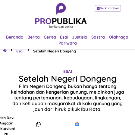
Berkontribusi
Beranda
Berita
Cerita
Esai
Justisia
Sastra
Olahraga
Pariwara
Beranda
Berita
Cerita
Esai
Justisia
Sastra
Olahraga
Pariwara
Esai
Setelah Negeri Dongeng
ESAI
Setelah Negeri Dongeng
Film Negeri Dongeng bukan hanya tentang
keindahan dan kengerian gunung, melainkan juga
tentang pertemanan, kebudayaan, lingkungan,
dan kehidupan masyarakat di kaki gunung yang
jauh dari hiruk pikuk Ibu Kota.
leh
Devi
Anggar
ktaviani
20