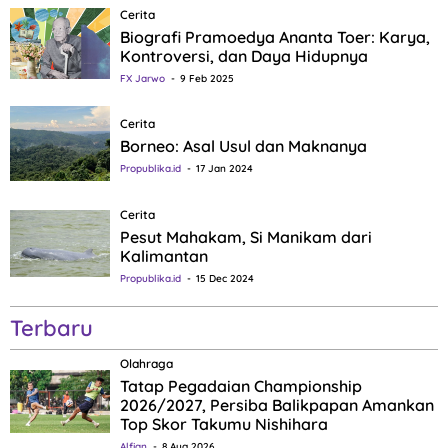
Cerita
Biografi Pramoedya Ananta Toer: Karya,
Kontroversi, dan Daya Hidupnya
FX Jarwo
9 Feb 2025
Cerita
Borneo: Asal Usul dan Maknanya
Propublika.id
17 Jan 2024
Cerita
Pesut Mahakam, Si Manikam dari
Kalimantan
Propublika.id
15 Dec 2024
Terbaru
Olahraga
Tatap Pegadaian Championship
2026/2027, Persiba Balikpapan Amankan
Top Skor Takumu Nishihara
Alfian
8 Aug 2026