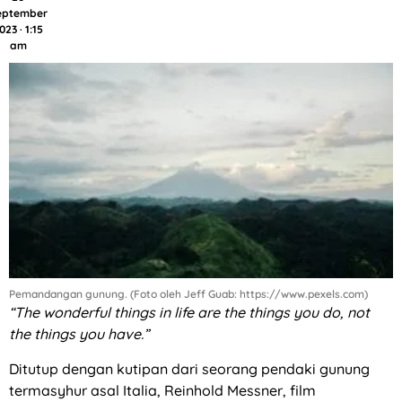
eptember
023 · 1:15
am
Pemandangan gunung. (Foto oleh Jeff Guab: https://www.pexels.com)
“The wonderful things in life are the things you do, not
the things you have.”
Ditutup dengan kutipan dari seorang pendaki gunung
termasyhur asal Italia, Reinhold Messner, film