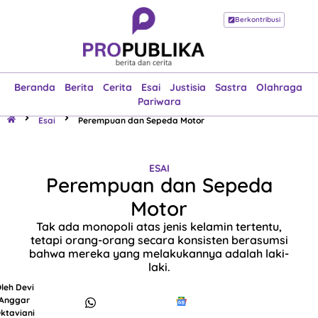
Berkontribusi
Beranda
Berita
Cerita
Esai
Justisia
Sastra
Olahraga
Pariwara
Beranda
Berita
Cerita
Esai
Justisia
Sastra
Olahraga
Pariwara
Esai
Perempuan dan Sepeda Motor
ESAI
Perempuan dan Sepeda
Motor
Tak ada monopoli atas jenis kelamin tertentu,
tetapi orang-orang secara konsisten berasumsi
bahwa mereka yang melakukannya adalah laki-
laki.
leh
Devi
Anggar
ktaviani