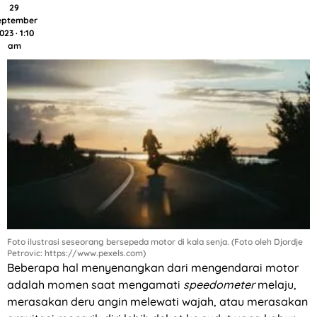
29
eptember
023 · 1:10
am
Foto ilustrasi seseorang bersepeda motor di kala senja. (Foto oleh Djordje
Petrovic: https://www.pexels.com)
Beberapa hal menyenangkan dari mengendarai motor
adalah momen saat mengamati
speedometer
melaju,
merasakan deru angin melewati wajah, atau merasakan