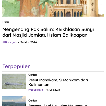
Esai
Mengenang Pak Salim: Keikhlasan Sunyi
dari Masjid Jamiatul Islam Balikpapan
Alfiansyah
24 Mar 2026
Terpopuler
Cerita
Pesut Mahakam, Si Manikam dari
Kalimantan
Propublika.id
15 Dec 2024
Cerita
Borneo: Asal Usul dan Maknanya