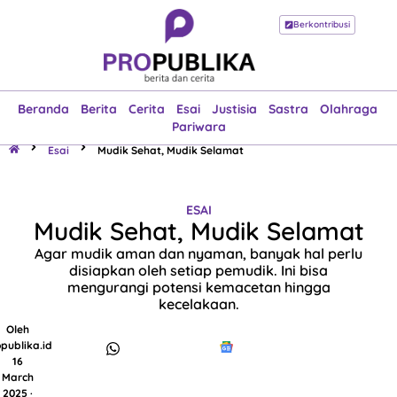
Berkontribusi
Beranda
Berita
Cerita
Esai
Justisia
Sastra
Olahraga
Pariwara
Beranda
Berita
Cerita
Esai
Justisia
Sastra
Olahraga
Pariwara
Esai
Mudik Sehat, Mudik Selamat
ESAI
Mudik Sehat, Mudik Selamat
Agar mudik aman dan nyaman, banyak hal perlu
disiapkan oleh setiap pemudik. Ini bisa
mengurangi potensi kemacetan hingga
kecelakaan.
Oleh
publika.id
16
March
2025 ·