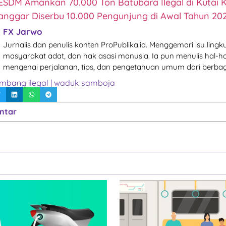
SDM Amankan 70.000 Ton Batubara Ilegal di Kutai 
anggar Diserbu 10.000 Pengunjung di Awal Tahun 20
FX Jarwo
Jurnalis dan penulis konten ProPublika.id. Menggemari isu lingk
masyarakat adat, dan hak asasi manusia. Ia pun menulis hal-ha
mengenai perjalanan, tips, dan pengetahuan umum dari berbag
mbang ilegal
|
waduk samboja
ntar