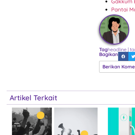
Gakkum E
Pantai M
Tag
headline
|
ta
Bagikan
Berikan Kome
Artikel Terkait