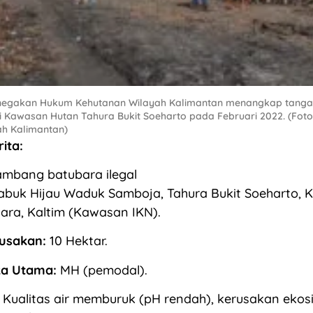
Penegakan Hukum Kehutanan Wilayah Kalimantan menangkap tan
di Kawasan Hutan Tahura Bukit Soeharto pada Februari 2022. (Fot
ah Kalimantan)
ita:
mbang batubara ilegal
buk Hijau Waduk Samboja, Tahura Bukit Soeharto, K
ara, Kaltim (Kawasan IKN).
usakan:
10 Hektar.
ka Utama:
MH (pemodal).
Kualitas air memburuk (pH rendah), kerusakan ekos