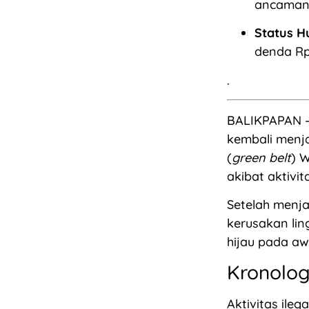
ancaman 
Status H
denda Rp 
.
BALIKPAPAN –
kembali menja
(
green belt
) 
akibat aktivit
Setelah menja
kerusakan lin
hijau pada awa
Kronolog
Aktivitas ile