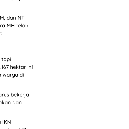
AM, dan NT
ara MH telah
.
 tapi
67 hektar ini
h warga di
arus bekerja
apkan dan
a IKN