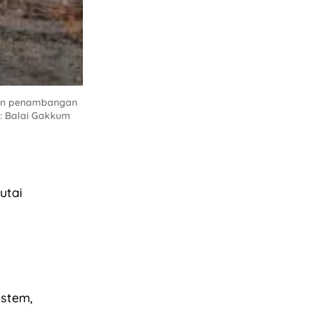
gan penambangan
o: Balai Gakkum
utai
istem,