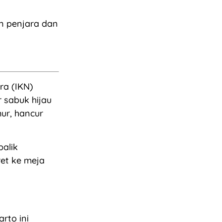
n penjara dan
ra (IKN)
 sabuk hijau
ur, hancur
balik
ret ke meja
rto ini