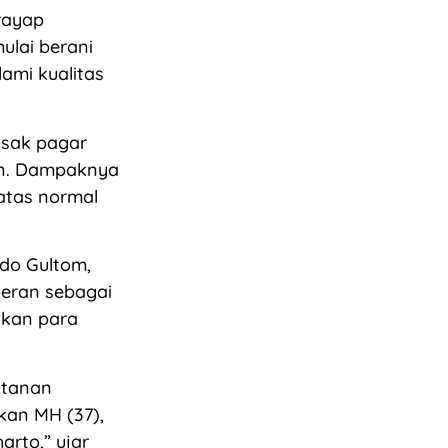
rayap
ulai berani
ami kualitas
usak pagar
an. Dampaknya
batas normal
do Gultom,
peran sebagai
hkan para
utanan
kan MH (37),
rto,” ujar