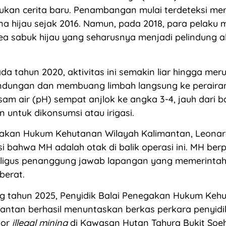
ukan cerita baru. Penambangan mulai terdeteksi me
a hijau sejak 2016. Namun, pada 2018, para pelaku m
 sabuk hijau yang seharusnya menjadi pelindung al
a tahun 2020, aktivitas ini semakin liar hingga mer
dungan dan membuang limbah langsung ke perair
asam air (pH) sempat anjlok ke angka 3-4, jauh dari 
 untuk dikonsumsi atau irigasi.
akan Hukum Kehutanan Wilayah Kalimantan, Leonar
 bahwa MH adalah otak di balik operasi ini. MH ber
ligus penanggung jawab lapangan yang memerinta
berat.
ng tahun 2025, Penyidik Balai Penegakan Hukum Keh
antan berhasil menuntaskan berkas perkara penyidi
tor
illegal mining
di Kawasan Hutan Tahura Bukit Soeha