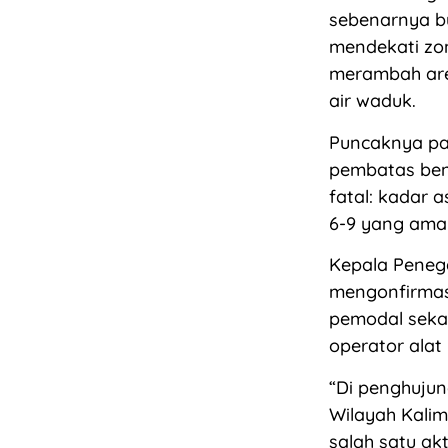
sebenarnya b
mendekati zon
merambah area
air waduk.
Puncaknya pad
pembatas ben
fatal: kadar 
6-9 yang aman
Kepala Peneg
mengonfirmasi
pemodal seka
operator alat 
“Di penghuju
Wilayah Kalim
salah satu ak