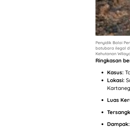
Penyidik Balai 
batubara ilegal 
Kehutanan Wilay
Ringkasan ber
Kasus:
Ta
Lokasi:
Sa
Kartaneg
Luas Ker
Tersang
Dampak: