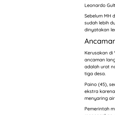
Leonardo Gult
Sebelum MH di
sudah lebih d
dinyatakan le
Ancaman
Kerusakan di
ancaman langs
adalah urat n
tiga desa.
Paino (45), s
ekstra karen
menyaring air
Pemerintah me