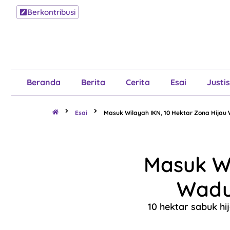
Berkontribusi
Beranda
B
Beranda
Berita
Cerita
Esai
Justis
Esai
Masuk Wilayah IKN, 10 Hektar Zona Hija
Masuk Wi
Wadu
10 hektar sabuk h