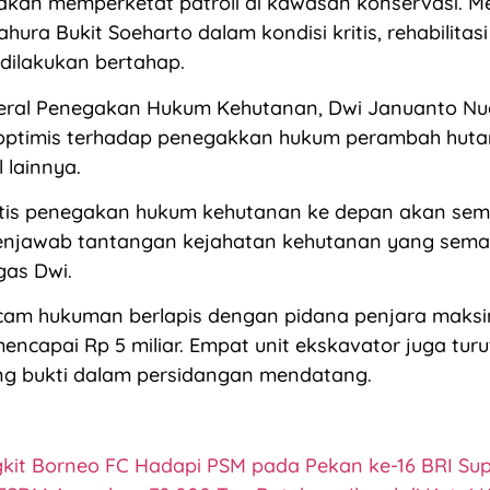
kan memperketat patroli di kawasan konservasi. M
hura Bukit Soeharto dalam kondisi kritis, rehabilitas
 dilakukan bertahap.
deral Penegakan Hukum Kehutanan, Dwi Januanto Nu
ptimis terhadap penegakkan hukum perambah huta
l lainnya.
stis penegakan hukum kehutanan ke depan akan sema
enjawab tantangan kejahatan kehutanan yang sema
gas Dwi.
ncam hukuman berlapis dengan pidana penjara maksi
encapai Rp 5 miliar. Empat unit ekskavator juga turut
ng bukti dalam persidangan mendatang.
gkit Borneo FC Hadapi PSM pada Pekan ke-16 BRI Su