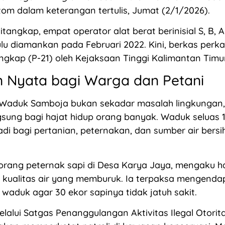
om dalam keterangan tertulis, Jumat (2/1/2026).
tangkap, empat operator alat berat berinisial S, B, 
ulu diamankan pada Februari 2022. Kini, berkas perk
ngkap (P-21) oleh Kejaksaan Tinggi Kalimantan Timur
 Nyata bagi Warga dan Petani
 Waduk Samboja bukan sekadar masalah lingkungan,
ung bagi hajat hidup orang banyak. Waduk seluas 1.1
adi bagi pertanian, peternakan, dan sumber air bersi
eorang peternak sapi di Desa Karya Jaya, mengaku h
a kualitas air yang memburuk. Ia terpaksa mengend
 waduk agar 30 ekor sapinya tidak jatuh sakit.
lalui Satgas Penanggulangan Aktivitas Ilegal Otorit