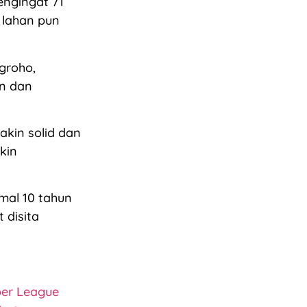
engingat 71
i lahan pun
groho,
n dan
kin solid dan
kin
mal 10 tahun
 disita
per League