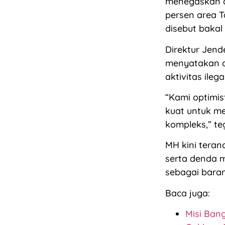
menegaskan a
persen area Ta
disebut bakal
Direktur Jen
menyatakan o
aktivitas ilega
“Kami optimi
kuat untuk m
kompleks,” te
MH kini tera
serta denda m
sebagai bara
Baca juga:
Misi Ban