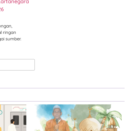
Kartanegara
26
ungan,
l ringan
ai sumber.