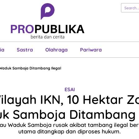
erita
Cerita
Esai
Justisia
Sastra
Ol
Pariwara
ia
Sastra
Olahraga
Pariwara
u Waduk Samboja Ditambang Ilegal
ESAI
layah IKN, 10 Hektar Z
k Samboja Ditambang I
ijau Waduk Samboja rusak akibat tambang ilegal ber
utama ditangkap dan diproses hukum.