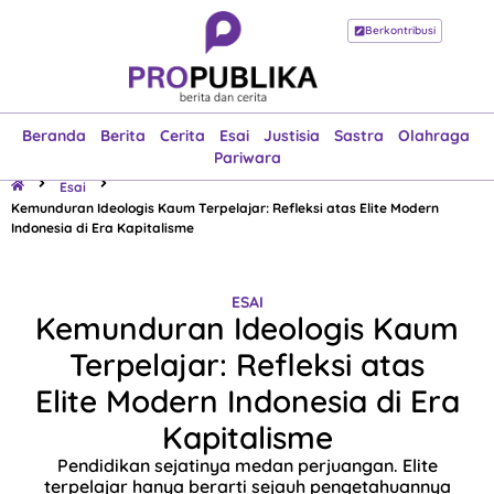
Berkontribusi
Beranda
Berita
Cerita
Esai
Justisia
Sastra
Olahraga
Pariwara
Beranda
Berita
Cerita
Esai
Justisia
Sastra
Olahraga
Pariwara
Esai
Kemunduran Ideologis Kaum Terpelajar: Refleksi atas Elite Modern
Indonesia di Era Kapitalisme
ESAI
Kemunduran Ideologis Kaum
Terpelajar: Refleksi atas
Elite Modern Indonesia di Era
Kapitalisme
Pendidikan sejatinya medan perjuangan. Elite
terpelajar hanya berarti sejauh pengetahuannya