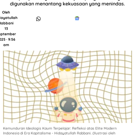
digunakan menantang kekuasaan yang menindas.
Oleh
dayatullah
Rabbani
13
eptember
025 · 9:56
am
Kemunduran Ideologis Kaum Terpelajar: Refleksi atas Elite Modern
Indonesia di Era Kapitalisme - Hidayatullah Rabbani. (Ilustrasi oleh