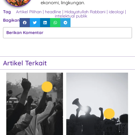
ekonomi, lingkungan.
Tag
Artikel Pilihan
|
headline
|
Hidayatullah Rabbani
|
ideologi
|
intelektual publik
Bagikan
Berikan Komentar
Artikel Terkait