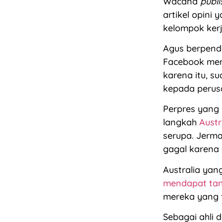
Wacana
publi
artikel opini 
kelompok kerj
Agus berpen
Facebook memi
karena itu, 
kepada perus
Perpres yang 
langkah
Austr
serupa. Jerma
gagal karena 
Australia yan
mendapat tan
mereka yang t
Sebagai ahli 