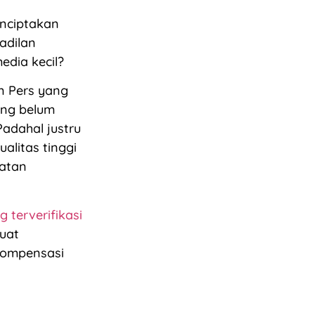
enciptakan
adilan
edia kecil?
n Pers yang
ang belum
Padahal justru
alitas tinggi
atan
 terverifikasi
buat
kompensasi