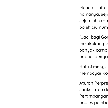
Menurut info 
namanya, seja
sejumlah peru
boleh diumumk
“Jadi bagi Goo
melakukan pe
banyak campur
pribadi denga
Hal ini menyi
membayar komp
Aturan Perpres
sanksi atau d
Pertimbangan
proses pembu