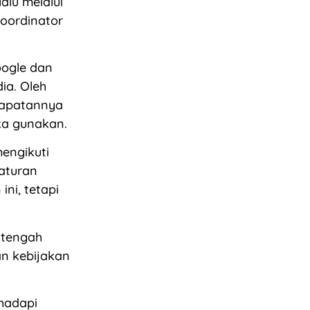
alu melalui
koordinator
oogle dan
ia. Oleh
dapatannya
ka gunakan.
mengikuti
aturan
ni, tetapi
a tengah
n kebijakan
ghadapi