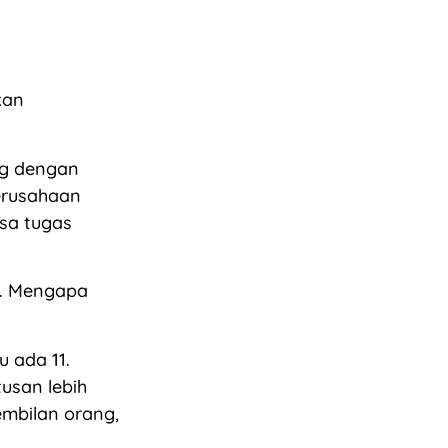
kan
ng dengan
erusahaan
asa tugas
n. Mengapa
 ada 11.
usan lebih
embilan orang,