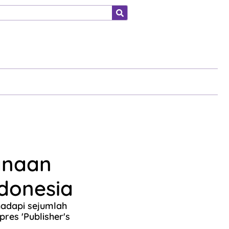
ahraga
anaan
ndonesia
hadapi sejumlah
res 'Publisher's