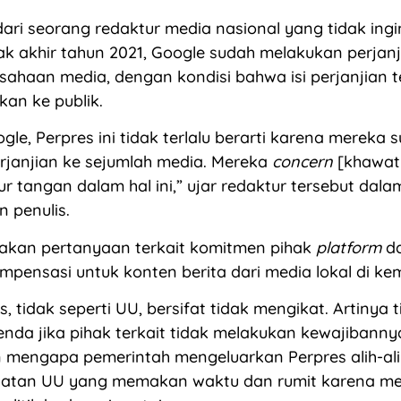
dari seorang redaktur media nasional yang tidak ing
k akhir tahun 2021, Google sudah melakukan perjan
sahaan media, dengan kondisi bahwa isi perjanjian t
an ke publik.
gle, Perpres ini tidak terlalu berarti karena mereka 
rjanjian ke sejumlah media. Mereka
concern
[khawati
 tangan dalam hal ini,” ujar redaktur tersebut dal
n penulis.
sakan pertanyaan terkait komitmen pihak
platform
d
ensasi untuk konten berita dari media lokal di kem
, tidak seperti UU, bersifat tidak mengikat. Artinya 
enda jika pihak terkait tidak melakukan kewajibanny
 mengapa pemerintah mengeluarkan Perpres alih-al
atan UU yang memakan waktu dan rumit karena me