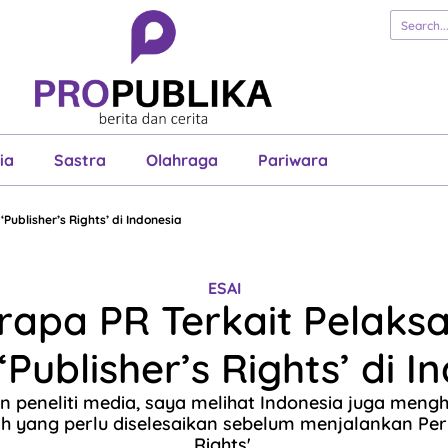
erita
Cerita
Esai
Justisia
Sastra
Ol
Pariwara
ia
Sastra
Olahraga
Pariwara
ublisher’s Rights’ di Indonesia
ESAI
rapa PR Terkait Pelaks
‘Publisher’s Rights’ di I
an peneliti media, saya melihat Indonesia juga meng
 yang perlu diselesaikan sebelum menjalankan Perp
Rights'.