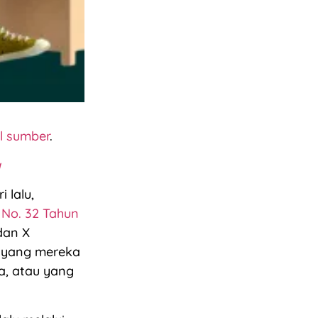
el sumber
.
a
 lalu,
 No. 32 Tahun
 dan X
a yang mereka
a, atau yang