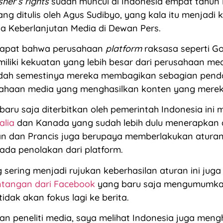
sher’s rights
sudah muncul di Indonesia empat tahun l
yang ditulis oleh Agus Sudibyo, yang kala itu menjadi 
a Keberlanjutan Media di Dewan Pers.
dapat bahwa perusahaan
platform
raksasa seperti G
liki kekuatan yang lebih besar dari perusahaan med
sudah semestinya mereka membagikan sebagian pen
ahaan media yang menghasilkan konten yang mere
baru saja diterbitkan oleh pemerintah Indonesia ini 
alia
dan Kanada yang sudah lebih dulu menerapkan 
n dan Prancis juga berupaya memberlakukan aturan i
ada penolakan dari platform.
g sering menjadi rujukan keberhasilan aturan ini jug
tangan dari Facebook
yang baru saja mengumumka
idak akan fokus lagi ke berita.
dan peneliti media, saya melihat Indonesia juga men