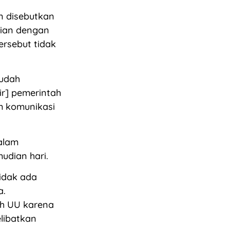
in disebutkan
jian dengan
ersebut tidak
sudah
r] pemerintah
am komunikasi
alam
udian hari.
tidak ada
a.
ih UU karena
libatkan