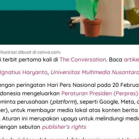
. Ilustrasi dibuat di canva.com.
ni terbit pertama kali di
The Conversation
. Baca
artik
Ignatius Haryanto
,
Universitas Multimedia Nusantar
ngan peringatan Hari Pers Nasional pada 20 Februari
ndonesia mengeluarkan
Peraturan Presiden (Perpres)
minta perusahaan (
platform
), seperti Google, Meta,
ter), untuk membayar media lokal atas konten berit
k. Aturan ini merupakan upaya untuk melindungi medi
 dengan sebutan
publisher’s rights