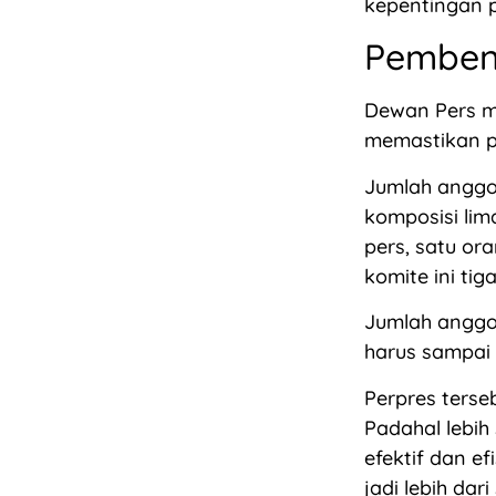
kepentingan po
Pemben
Dewan Pers m
memastikan p
Jumlah anggo
komposisi li
pers, satu or
komite ini tig
Jumlah anggo
harus sampai 
Perpres terse
Padahal lebih
efektif dan e
jadi lebih dar