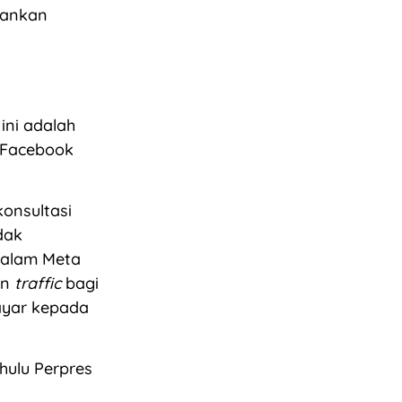
lankan
ini adalah
 Facebook
onsultasi
dak
dalam Meta
an
traffic
bagi
ayar kepada
hulu Perpres