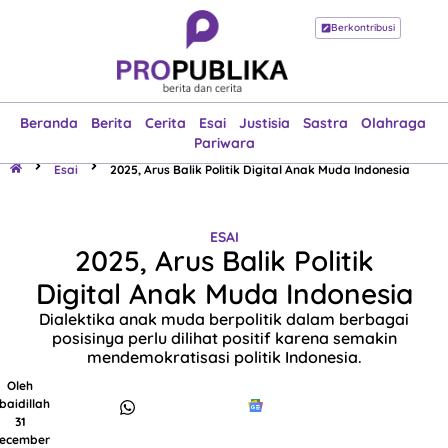
Berkontribusi
Beranda
Berita
Cerita
Esai
Justisia
Sastra
Olahraga
Pariwara
Beranda
Berita
Cerita
Esai
Justisia
Sastra
Olahraga
Pariwara
Esai
2025, Arus Balik Politik Digital Anak Muda Indonesia
ESAI
2025, Arus Balik Politik
Digital Anak Muda Indonesia
Dialektika anak muda berpolitik dalam berbagai
posisinya perlu dilihat positif karena semakin
mendemokratisasi politik Indonesia.
Oleh
baidillah
31
ecember