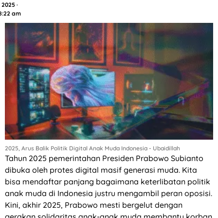
2025 ·
8:22 am
2025, Arus Balik Politik Digital Anak Muda Indonesia - Ubaidillah
Tahun 2025 pemerintahan Presiden Prabowo Subianto
dibuka oleh protes digital masif generasi muda. Kita
bisa mendaftar panjang bagaimana keterlibatan politik
anak muda di Indonesia justru mengambil peran oposisi.
Kini, akhir 2025, Prabowo mesti bergelut dengan
gerakan solidaritas anak-anak muda membantu korban