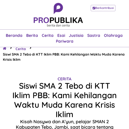
Berkontribusi
Beranda
Berita
Cerita
Esai
Justisia
Sastra
Olahraga
Pariwara
Beranda
Berita
Cerita
Esai
Justisia
Sastra
Olahraga
Pariwara
Cerita
Siswi SMA 2 Tebo di KTT Iklim PBB: Kami Kehilangan Waktu Muda Karena
Krisis Iklim
CERITA
Siswi SMA 2 Tebo di KTT
Iklim PBB: Kami Kehilangan
Waktu Muda Karena Krisis
Iklim
Kisah Nasywa dan A’yun, pelajar SMAN 2
Kabupaten Tebo, Jambi, saat bicara tentang