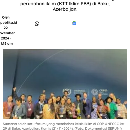
perubahan iklim (KTT Iklim PBB) di Baku,
Azerbaijan.
Oleh
publika.id
22
ovember
2024 ·
11:15 am
Suasana salah satu forum yang membahas krisis iklim di COP UNFCCC ke-
29 di Baku, Azerbaijan, Kamis (21/11/2024). (Foto: Dokumentasi SERUNI)