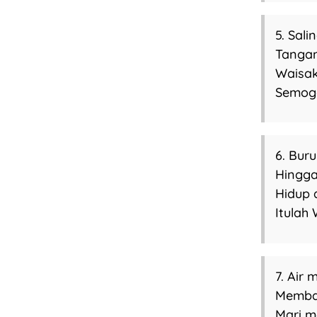
5. Sal
Tangan
Waisa
Semoga
6. Bur
Hingga
Hidup 
Itulah
7. Air 
Membas
Mari m