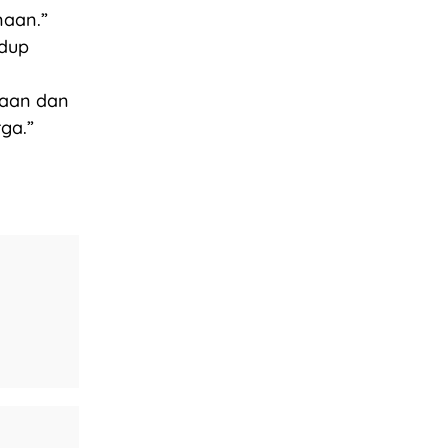
naan.”
idup
iaan dan
ga.”