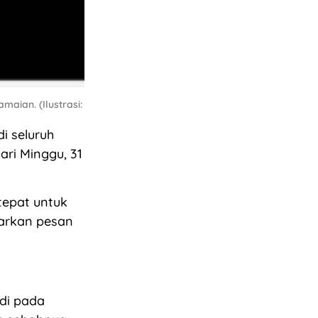
aian. (Ilustrasi:
i seluruh
ari Minggu, 31
tepat untuk
barkan pesan
adi pada