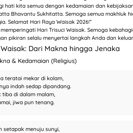
i hati kita semua dengan kedamaian dan kebijaksa
atta Bhavantu Sukhitatta. Semoga semua makhluk h
ia. Selamat Hari Raya Waisak 2026!”
 memperingati Hari Trisuci Waisak. Semoga kebahag
an pikiran selalu menyertai langkah Anda dan keluar
 Waisak: Dari Makna hingga Jenaka
akna & Kedamaian (Religius)
ga teratai mekar di kolam,
ya indah sedap dipandang.
 tiba di dalam malam,
amai, jiwa pun tenang.
an setapak menuju sunyi,