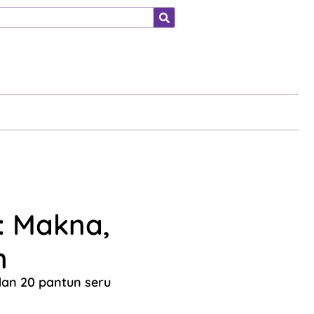
ahraga
: Makna,
n
dan 20 pantun seru