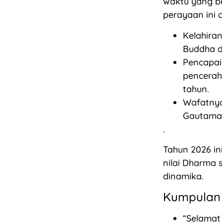
waktu yang b
perayaan ini d
Kelahira
Buddha d
Pencapai
pencerah
tahun.
Wafatnya
Gautama 
.
Tahun 2026 i
nilai Dharma
dinamika.
Kumpulan
“Selamat