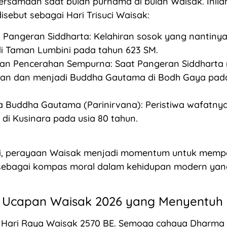
ersamaan saat bulan purnama di bulan Waisak. Inil
isebut sebagai Hari Trisuci Waisak:
n Pangeran Siddharta: Kelahiran sosok yang nantiny
i Taman Lumbini pada tahun 623 SM.
an Pencerahan Sempurna: Saat Pangeran Siddharta
an dan menjadi Buddha Gautama di Bodh Gaya pada
 Buddha Gautama (Parinirvana): Peristiwa wafatny
di Kusinara pada usia 80 tahun.
ni, perayaan Waisak menjadi momentum untuk memper
 sebagai kompas moral dalam kehidupan modern yan
 Ucapan Waisak 2026 yang Menyentuh
 Hari Raya Waisak 2570 BE. Semoga cahaya Dharma 