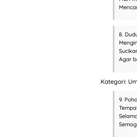
Mencar
8. Dudu
Mengin
Sucika
Agar b
Kategori: U
9. Poh
Tempat
Selama
Semoga