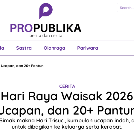
erita
Cerita
Esai
Justisia
Sastra
Ol
Pariwara
ia
Sastra
Olahraga
Pariwara
 Ucapan, dan 20+ Pantun
CERITA
Hari Raya Waisak 2026
Ucapan, dan 20+ Pantu
 Simak makna Hari Trisuci, kumpulan ucapan indah, 
untuk dibagikan ke keluarga serta kerabat.