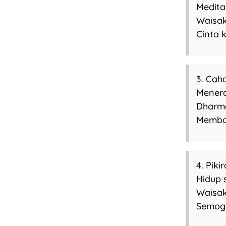
Meditas
Waisak
Cinta 
3. Cah
Menera
Dharma
Membaw
4. Pik
Hidup 
Waisak
Semoga