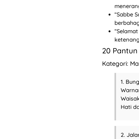
menerang
“Sabbe S
berbahag
“Selamat
ketenang
20 Pantun
Kategori: M
1. Bun
Warnan
Waisak
Hati d
2. Jal