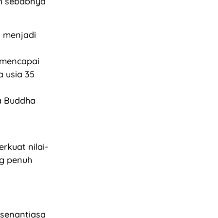
ah sebabnya
a menjadi
 mencapai
 usia 35
a Buddha
kuat nilai-
g penuh
senantiasa