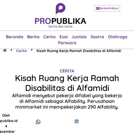
Berkontribusi
Beranda
Berita
Cerita
Esai
Justisia
Sastra
Olahraga
Pariwara
Beranda
Berita
Cerita
Esai
Justisia
Sastra
Olahraga
Pariwara
Cerita
Kisah Ruang Kerja Ramah Disabilitas di Alfamidi
CERITA
Kisah Ruang Kerja Ramah
Disabilitas di Alfamidi
Alfamidi menyebut pekerja difabel yang bekerja
di Alfamidi sebagai Alfability. Perusahaan
minimarket ini mempekerjakan 290 Alfability.
Oleh
publika.id
4
ecember