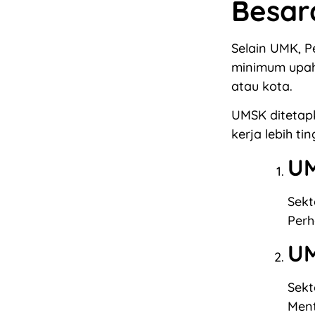
Besar
Selain UMK, P
minimum upah 
atau kota.
UMSK ditetapk
kerja lebih ti
UM
Sekt
Perh
UM
Sekt
Ment