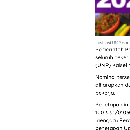
Ilustrasi UMP dan
Pemerintah Pr
seluruh peker
(UMP) Kalsel 
Nominal terse
diharapkan d
pekerja.
Penetapan in
100.3.3.1/010
mengacu Pera
penetapan Up