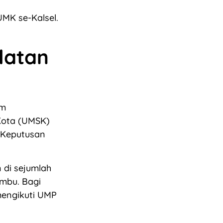
UMK se-Kalsel.
latan
um
Kota (UMSK)
t Keputusan
 di sejumlah
mbu. Bagi
engikuti UMP