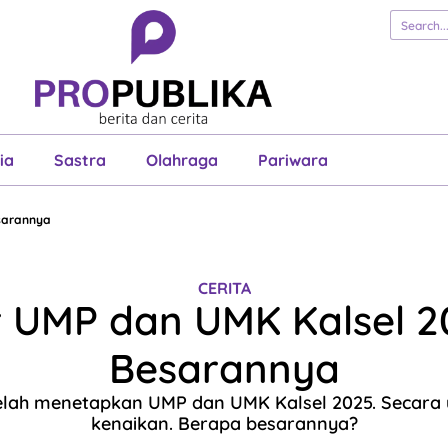
erita
Cerita
Esai
Justisia
Sastra
Ol
Pariwara
ia
Sastra
Olahraga
Pariwara
esarannya
CERITA
 UMP dan UMK Kalsel 20
Besarannya
telah menetapkan UMP dan UMK Kalsel 2025. Secar
kenaikan. Berapa besarannya?