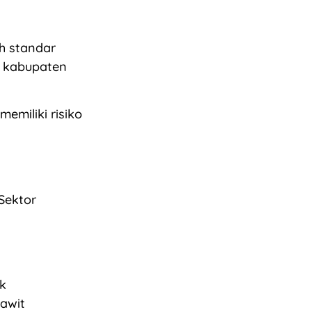
h standar
u kabupaten
emiliki risiko
Sektor
k
awit