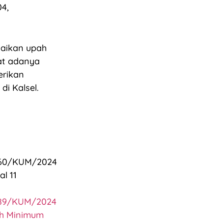
04,
uaikan upah
at adanya
erikan
i Kalsel.
1060/KUM/2024
l 11
1089/KUM/2024
h Minimum