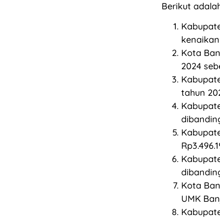
Berikut adala
Kabupate
kenaikan
Kota Ban
2024 sebe
Kabupate
tahun 20
Kabupate
dibandin
Kabupate
Rp3.496.1
Kabupate
dibandin
Kota Ban
UMK Banj
Kabupate