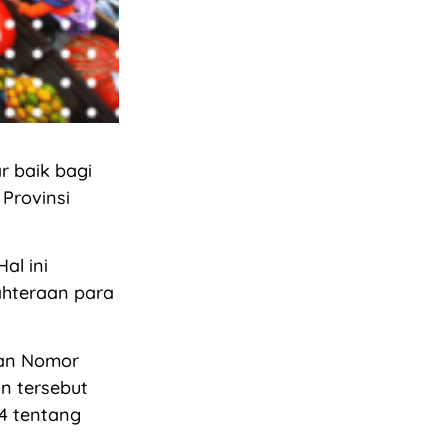
r baik bagi
 Provinsi
al ini
ahteraan para
tan Nomor
n tersebut
4 tentang