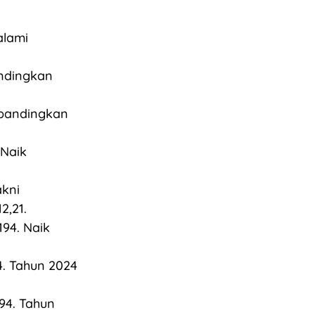
alami
andingkan
ibandingkan
 Naik
akni
2,21.
94. Naik
4. Tahun 2024
94. Tahun