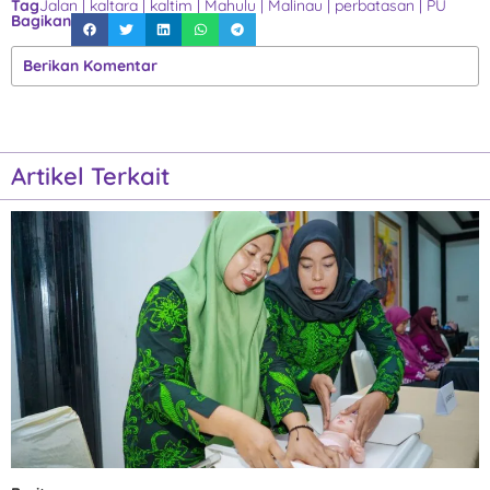
Tag
Jalan
|
kaltara
|
kaltim
|
Mahulu
|
Malinau
|
perbatasan
|
PU
Bagikan
Berikan Komentar
Artikel Terkait