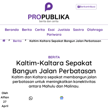
Berkontribusi
Beranda
Berita
Cerita
Esai
Justisia
Sastra
Olahraga
Pariwara
Beranda
Berita
Cerita
Esai
Justisia
Sastra
Olahraga
Pariwara
Berita
Kaltim-Kaltara Sepakat Bangun Jalan Perbatasan
BERITA
Kaltim-Kaltara Sepakat
Bangun Jalan Perbatasan
Kaltim dan Kaltara sepakat membangun jalan
perbatasan untuk meningkatkan konektivitas
antara Mahulu dan Malinau.
Oleh
Alfian
27
April