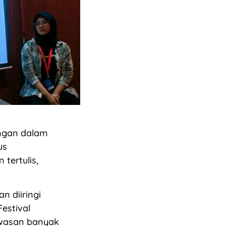
ngan dalam
us
tertulis,
n diiringi
Festival
awasan banyak