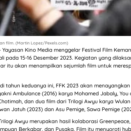
an film. (Martin Lopez/Pexels.com)
 Yayasan Kino Media menggelar Festival Film Keman
ali pada 15-16 Desember 2023. Kegiatan yang dilaks
 itu akan menampilkan sejumlah film untuk merespo
di tahun keduanya ini, FFK 2023 akan menayangkan t
akni Ambulance (2016) karya Mohamed Jabaly, You a
hotimah, dan dua film dari Trilogi Awyu karya Wulan P
wan Jatuh (2023) dan Asu Pemige, Sawa Pemige (202
 Trilogi Awyu merupakan hasil kolaborasi Greenpeace,
rempuan Berkabar, dan Pusaka. Film itu menyoroti h