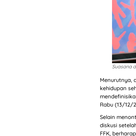
Suasana di
Menurutnya, 
kehidupan seh
mendefinisika
Rabu (13/12/2
Selain menont
diskusi setela
FFK, berhara