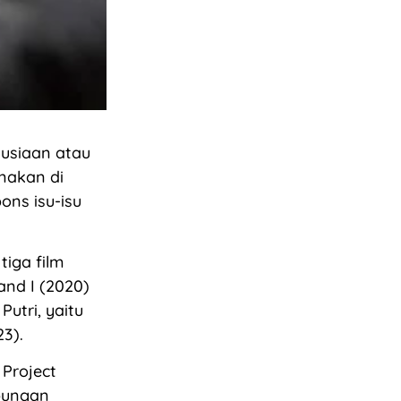
usiaan atau
anakan di
ns isu-isu
iga film
nd I (2020)
utri, yaitu
3).
 Project
ubungan