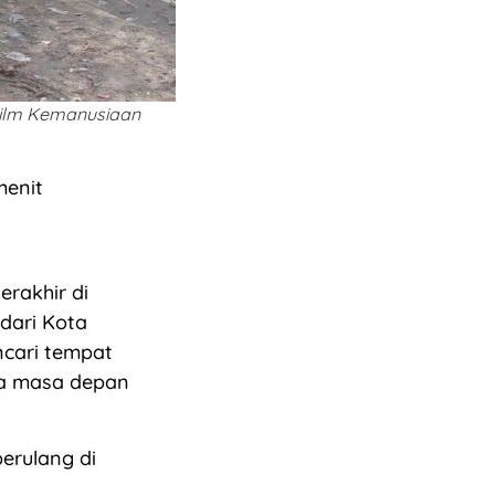
Film Kemanusiaan
menit
rakhir di
dari Kota
ncari tempat
da masa depan
erulang di