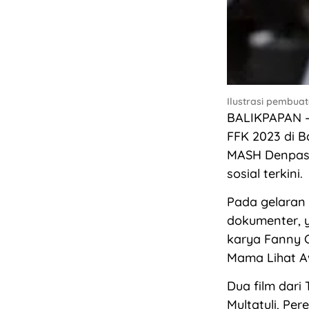
Ilustrasi pembuat
BALIKPAPAN –
FFK 2023 di B
MASH Denpasar
sosial terkini.
Pada gelaran 
dokumenter, y
karya Fanny C
Mama Lihat A
Dua film dari
Multatuli, Pe