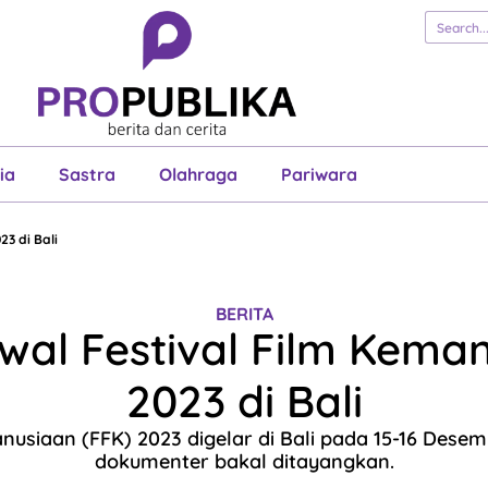
erita
Cerita
Esai
Justisia
Sastra
Ol
Pariwara
ia
Sastra
Olahraga
Pariwara
23 di Bali
BERITA
dwal Festival Film Kema
2023 di Bali
nusiaan (FFK) 2023 digelar di Bali pada 15-16 Desem
dokumenter bakal ditayangkan.