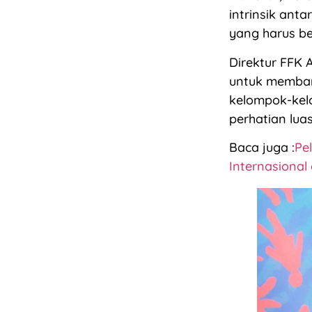
intrinsik ant
yang harus b
Direktur FFK 
untuk memban
kelompok-kel
perhatian luas
Baca juga :
Pe
Internasional