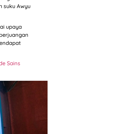
ah suku Awyu
gai upaya
 perjuangan
mendapat
de Sains