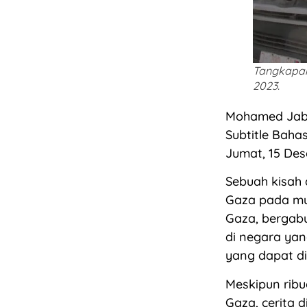
Tangkapan
2023.
Mohamed Jaba
Subtitle Baha
Jumat, 15 De
Sebuah kisah 
Gaza pada mu
Gaza, bergab
di negara ya
yang dapat di
Meskipun ribu
Gaza, cerita 