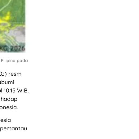
Filipina pada
KG) resmi
abumi
l 10.15 WIB.
erhadap
onesia.
nesia
n pemantau