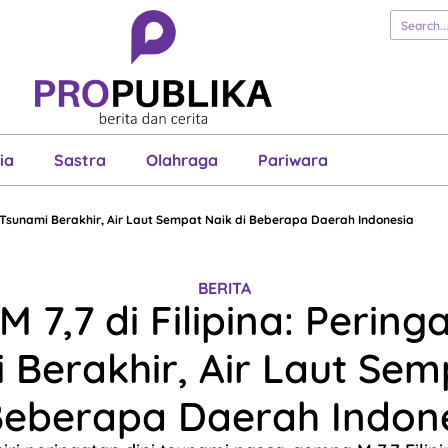
erita
Cerita
Esai
Justisia
Sastra
Ol
Pariwara
ia
Sastra
Olahraga
Pariwara
i Tsunami Berakhir, Air Laut Sempat Naik di Beberapa Daerah Indonesia
BERITA
7,7 di Filipina: Pering
 Berakhir, Air Laut Sem
Beberapa Daerah Indon