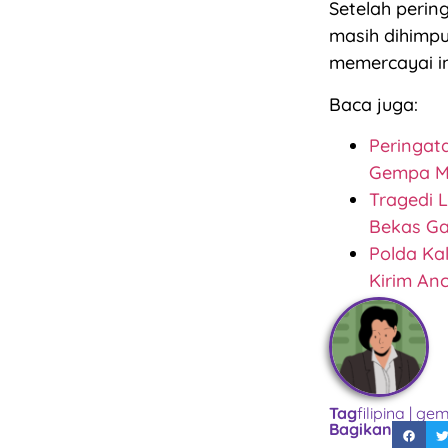
Setelah pering
masih dihimp
memercayai in
Baca juga:
Peringat
Gempa M
Tragedi 
Bekas Ga
Polda Ka
Kirim An
Tag
filipina
|
ge
Bagikan