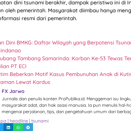
atan dini tsunami berakhir, dampak peristiwa ini di 
un oleh pemerintah. Masyarakat diimbau hanya men
formasi resmi dari pemerintah.
an Dini BMKG: Daftar Wilayah yang Berpotensi Tsuna
indanao
Lubang Tambang Samarinda: Korban Ke-53 Tewas Te
lian PT ECI
ltim Beberkan Motif Kasus Pembunuhan Anak di Kuti
caman Lewat Kardus
FX Jarwo
Jurnalis dan penulis konten ProPublika.id. Menggemari isu lingk
masyarakat adat, dan hak asasi manusia. Ia pun menulis hal-ha
mengenai perjalanan, tips, dan pengetahuan umum dari berbag
mpa
|
headline
|
tsunami