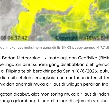
inggi muka laut maksimum yang dirilis BMKG pasca-gempa M 7,7 di 
.
Badan Meteorologi, Klimatologi, dan Geofisika (BM
eringatan dini tsunami yang disebabkan oleh gemp
di Filipina telah berakhir pada Senin (8/6/2026) puku
 diambil setelah serangkaian pemantauan intensif t
mik dan anomali muka air laut di wilayah perairan Ind
gatan dicabut, alat monitoring muka air laut di Indo
danya gelombang tsunami minor di sejumlah stasiu