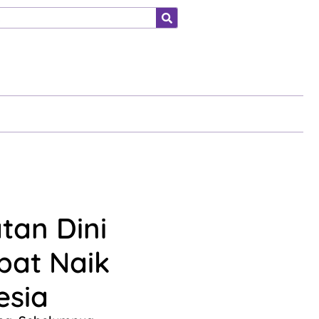
ahraga
atan Dini
pat Naik
esia