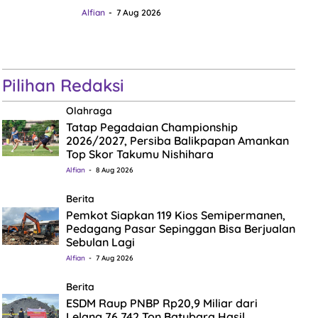
Alfian
7 Aug 2026
Pilihan Redaksi
Olahraga
Tatap Pegadaian Championship
2026/2027, Persiba Balikpapan Amankan
Top Skor Takumu Nishihara
Alfian
8 Aug 2026
Berita
Pemkot Siapkan 119 Kios Semipermanen,
Pedagang Pasar Sepinggan Bisa Berjualan
Sebulan Lagi
Alfian
7 Aug 2026
Berita
ESDM Raup PNBP Rp20,9 Miliar dari
Lelang 76.742 Ton Batubara Hasil