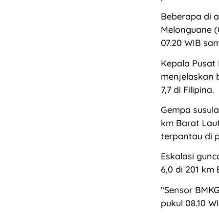
Beberapa di a
Melonguane (0
07.20 WIB sam
Kepala Pusat
menjelaskan 
7,7 di Filipina.
Gempa susulan
km Barat Laut
terpantau di 
Eskalasi gun
6,0 di 201 km
“Sensor BMKG 
pukul 08.10 WI