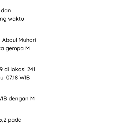
, dan
ang waktu
 Abdul Muhari
sca gempa M
 di lokasi 241
l 07.18 WIB
 WIB dengan M
5,2 pada