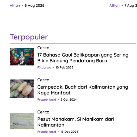
Alfian
8 Aug 2026
Alfian
7 Aug 
Terpopuler
Cerita
17 Bahasa Gaul Balikpapan yang Sering
Bikin Bingung Pendatang Baru
FX Jarwo
10 Feb 2025
Cerita
Cempedak, Buah dari Kalimantan yang
Kaya Manfaat
Propublika.id
5 Oct 2024
Cerita
Pesut Mahakam, Si Manikam dari
Kalimantan
Propublika.id
15 Dec 2024