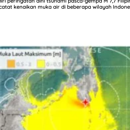
ri peringatan dini tsunami pasca-gempa M 7,7 Filip
catat kenaikan muka air di beberapa wilayah Indone