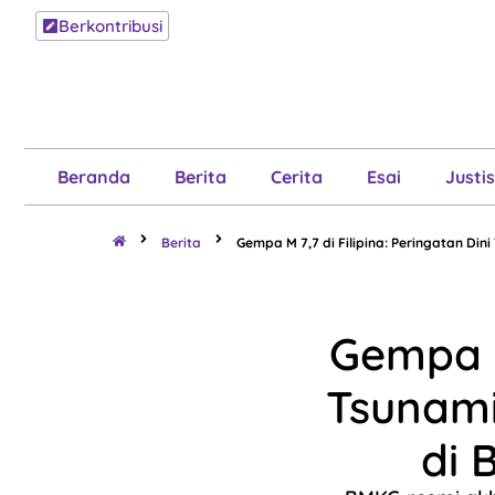
Berkontribusi
Beranda
B
Beranda
Berita
Cerita
Esai
Justis
Berita
Gempa M 7,7 di Filipina: Peringatan Din
Gempa M 
Tsunami
di 