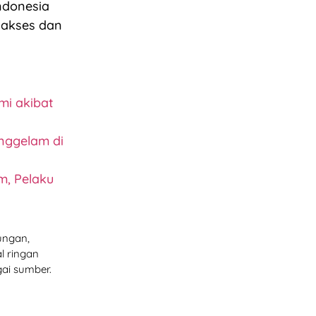
Indonesia
gakses dan
mi akibat
nggelam di
m, Pelaku
ungan,
l ringan
ai sumber.