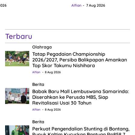
2026
Alfian
7 Aug 2026
Terbaru
Olahraga
Tatap Pegadaian Championship
2026/2027, Persiba Balikpapan Amankan
Top Skor Takumu Nishihara
Alfian
8 Aug 2026
Berita
Babak Baru Mall Lembuswana Samarinda:
Diserahkan ke Perusda MBS, Siap
Revitalisasi Usai 30 Tahun
Alfian
8 Aug 2026
Berita
Perkuat Pengendalian Stunting di Bontang,
Pupuk Kaltim Kucurkan Bantuan Rp858,7