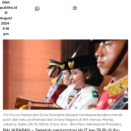
Oleh
publika.id
31
August
2024 ·
9:18
pm
Tim Purna Paskibraka Duta Pancasila dikawal membawa bendera merah
putih dan teks proklamasi dari Istana Negara di IKN menuju Monas,
Jakarta, Sabtu (31/8/2024). (Foto: Kris - Biro Pers Sekretariat Presiden)
BALIKPAPAN – Setelah peringatan HUT ke-79 RI di Ibu