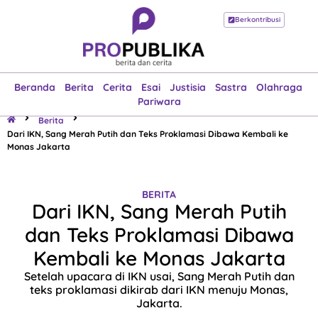
Berkontribusi
Beranda
Berita
Cerita
Esai
Justisia
Sastra
Olahraga
Pariwara
Beranda
Berita
Cerita
Esai
Justisia
Sastra
Olahraga
Pariwara
Berita
Dari IKN, Sang Merah Putih dan Teks Proklamasi Dibawa Kembali ke
Monas Jakarta
BERITA
Dari IKN, Sang Merah Putih
dan Teks Proklamasi Dibawa
Kembali ke Monas Jakarta
Setelah upacara di IKN usai, Sang Merah Putih dan
teks proklamasi dikirab dari IKN menuju Monas,
Jakarta.