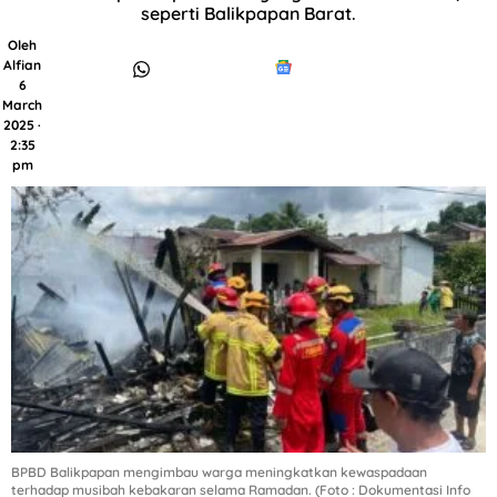
seperti Balikpapan Barat.
Oleh
Alfian
6
March
2025 ·
2:35
pm
BPBD Balikpapan mengimbau warga meningkatkan kewaspadaan
terhadap musibah kebakaran selama Ramadan. (Foto : Dokumentasi Info