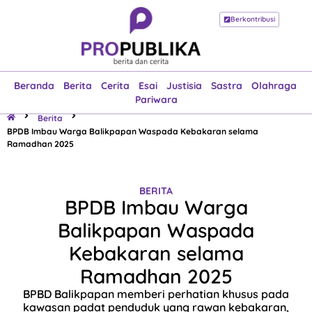
Berkontribusi
Beranda
Berita
Cerita
Esai
Justisia
Sastra
Olahraga
Pariwara
Beranda
Berita
Cerita
Esai
Justisia
Sastra
Olahraga
Pariwara
Berita
BPDB Imbau Warga Balikpapan Waspada Kebakaran selama
Ramadhan 2025
BERITA
BPDB Imbau Warga
Balikpapan Waspada
Kebakaran selama
Ramadhan 2025
BPBD Balikpapan memberi perhatian khusus pada
kawasan padat penduduk yang rawan kebakaran,