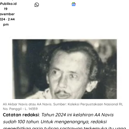
Publika.id
19
ovember
024 · 2:44
pm
Ali Akbar Navis atau AA Navis. Sumber: Koleksi Perpustakaan Nasional RI,
No. Panggil - L. 14359
Catatan redaksi
:
Tahun 2024 ini kelahiran AA Navis
sudah 100 tahun. Untuk mengenangnya, redaksi
menerbitkan arsip tulisan sastrawan terkemuka itu yang