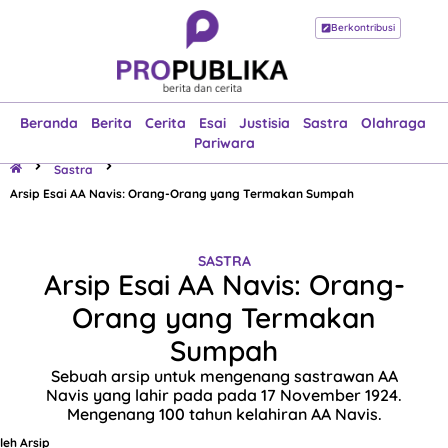
Berkontribusi
Beranda
Berita
Cerita
Esai
Justisia
Sastra
Olahraga
Pariwara
Beranda
Berita
Cerita
Esai
Justisia
Sastra
Olahraga
Pariwara
Sastra
Arsip Esai AA Navis: Orang-Orang yang Termakan Sumpah
SASTRA
Arsip Esai AA Navis: Orang-
Orang yang Termakan
Sumpah
Sebuah arsip untuk mengenang sastrawan AA
Navis yang lahir pada pada 17 November 1924.
Mengenang 100 tahun kelahiran AA Navis.
leh
Arsip