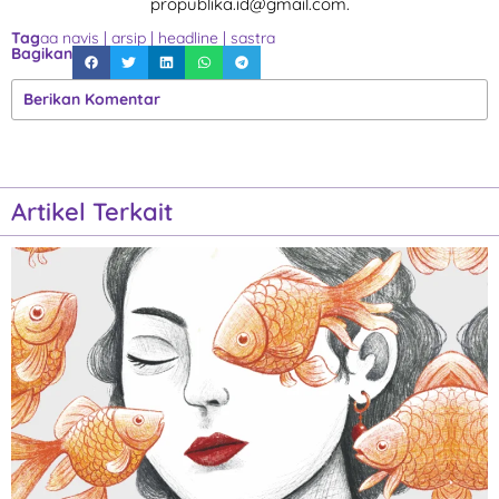
propublika.id@gmail.com.
Tag
aa navis
|
arsip
|
headline
|
sastra
Bagikan
Berikan Komentar
Artikel Terkait