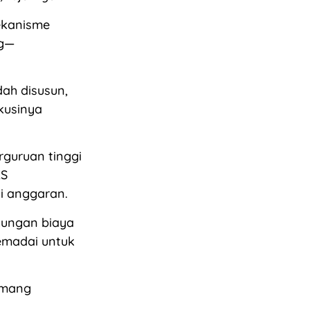
ekanisme
ng—
dah disusun,
kusinya
guruan tinggi
KS
i anggaran.
kungan biaya
memadai untuk
memang