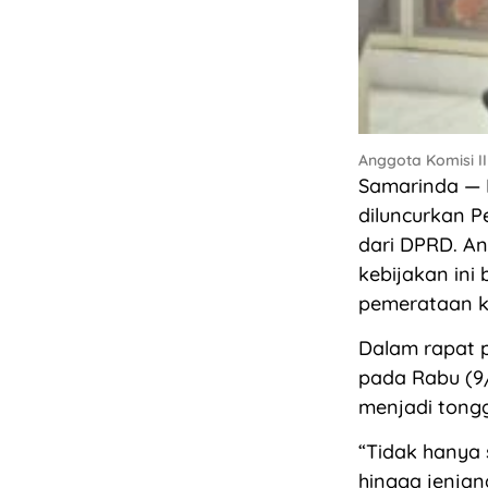
Anggota Komisi III
Samarinda — P
diluncurkan P
dari DPRD. An
kebijakan ini 
pemerataan k
Dalam rapat 
pada Rabu (9/
menjadi tongg
“Tidak hanya 
hingga jenjang