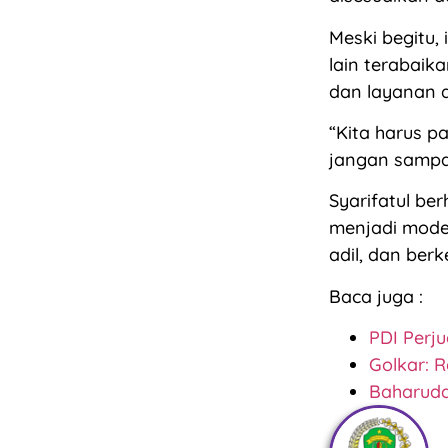
Meski begitu,
lain terabaik
dan layanan d
“Kita harus p
jangan sampai
Syarifatul ber
menjadi mode
adil, dan berk
Baca juga :
PDI Perj
Golkar: R
Baharudd