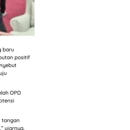
g baru
utan positif
enyebut
uju
mlah OPD
otensi
n tangan
,” ujarnya.