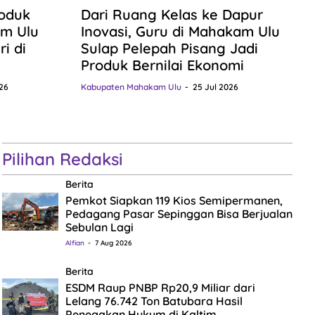
roduk
Dari Ruang Kelas ke Dapur
m Ulu
Inovasi, Guru di Mahakam Ulu
i di
Sulap Pelepah Pisang Jadi
Produk Bernilai Ekonomi
26
Kabupaten Mahakam Ulu
25 Jul 2026
Pilihan Redaksi
Berita
Pemkot Siapkan 119 Kios Semipermanen,
Pedagang Pasar Sepinggan Bisa Berjualan
Sebulan Lagi
Alfian
7 Aug 2026
Berita
ESDM Raup PNBP Rp20,9 Miliar dari
Lelang 76.742 Ton Batubara Hasil
Penegakan Hukum di Kaltim