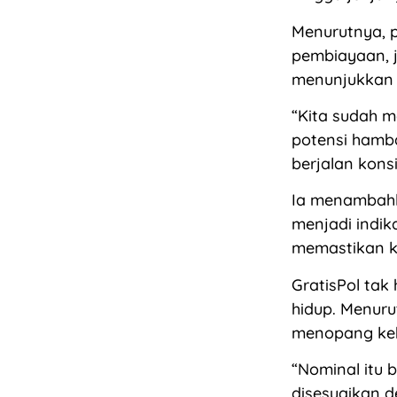
Menurutnya, p
pembiayaan, 
menunjukkan 
“Kita sudah m
potensi hamb
berjalan konsi
Ia menambahk
menjadi indik
memastikan k
GratisPol tak
hidup. Menuru
menopang keb
“Nominal itu 
disesuaikan d