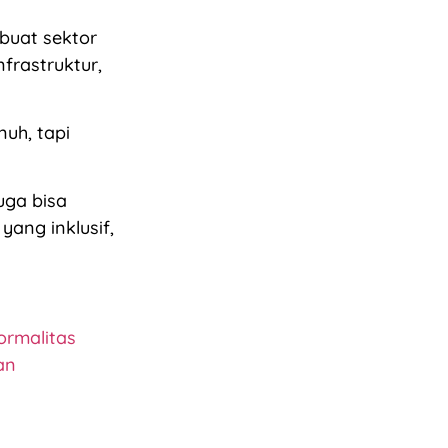
buat sektor
frastruktur,
nuh, tapi
juga bisa
ang inklusif,
ormalitas
an