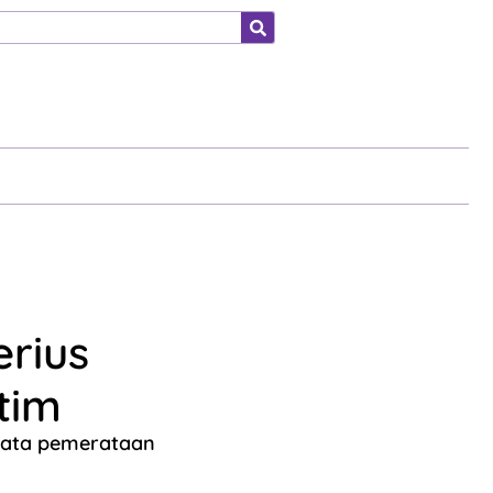
ahraga
erius
tim
nyata pemerataan