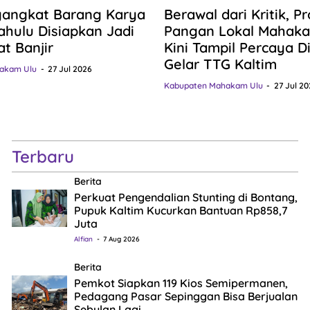
gangkat Barang Karya
Berawal dari Kritik, P
hulu Disiapkan Jadi
Pangan Lokal Mahaka
at Banjir
Kini Tampil Percaya Dir
Gelar TTG Kaltim
akam Ulu
27 Jul 2026
Kabupaten Mahakam Ulu
27 Jul 20
Terbaru
Berita
Perkuat Pengendalian Stunting di Bontang,
Pupuk Kaltim Kucurkan Bantuan Rp858,7
Juta
Alfian
7 Aug 2026
Berita
Pemkot Siapkan 119 Kios Semipermanen,
Pedagang Pasar Sepinggan Bisa Berjualan
Sebulan Lagi