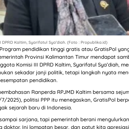
 DPRD Kaltim, Syarifatul Sya’diah. (Foto : Propublika.id)
rogram pendidikan tinggi gratis atau GratisPol yan
emerintah Provinsi Kalimantan Timur mendapat samb
ggota Komisi III DPRD Kaltim, Syarifatul Sya’diah, m
bukan sekadar janji politik, tetapi langkah nyata men
esempatan pendidikan.
pembahasan Ranperda RPJMD Kaltim bersama seju
7/2025), politisi PPP itu menegaskan, GratisPol berp
ak sejarah baru di Indonesia.
sampai sarjana, tapi pemerintah berani mengulurka
 doktor. Ini lompatan besar, dan patut kita apresiasi