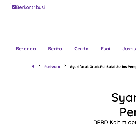
Berkontribusi
Beranda
B
Beranda
Berita
Cerita
Esai
Justis
Pariwara
Syarifatul: GratisPol Bukti Serius P
Syar
Pe
DPRD Kaltim apr