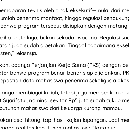
emaparan teknis oleh pihak eksekutif—mulai dari m
jumlah penerima manfaat, hingga regulasi penduku
bahwa program tersebut disiapkan dengan matang.
elihat detailnya, bukan sekadar wacana. Regulasi su
atan juga sudah dipetakan. Tinggal bagaimana ekse
sten,” jelasnya.
an, adanya Perjanjian Kerja Sama (PKS) dengan per
ator bahwa program benar-benar siap dijalankan. P
epastian data mahasiswa penerima sekaligus alokas
 hanya membiayai kuliah, tetapi juga memberikan du
t Syarifatul, nominal sekitar Rp5 juta sudah cukup 
utuhan mahasiswa dari keluarga kurang mampu.
bukan asal hitung, tapi hasil kajian lapangan. Jadi 
engan realitas kebutuhan mahasiswa,” katanya.