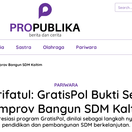
erita
Cerita
Esai
Justisia
Sastra
Ol
Pariwara
ia
Sastra
Olahraga
Pariwara
emprov Bangun SDM Kaltim
PARIWARA
ifatul: GratisPol Bukti S
mprov Bangun SDM Kal
esiasi program GratisPol, dinilai sebagai langkah 
pendidikan dan pembangunan SDM berkelanjutan.