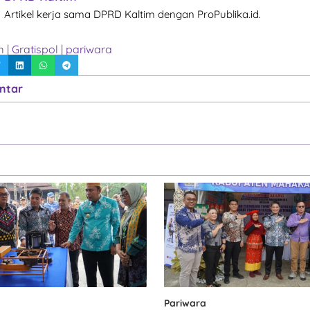
Artikel kerja sama DPRD Kaltim dengan ProPublika.id.
m
|
Gratispol
|
pariwara
ntar
Pariwara