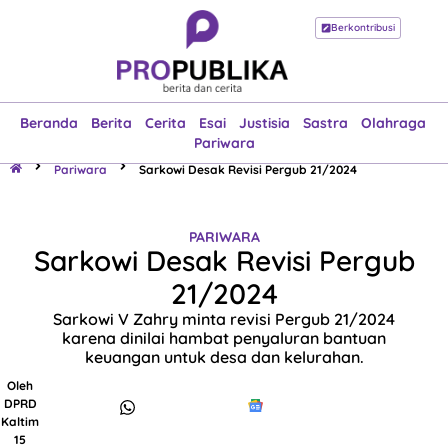
Berkontribusi
Beranda
Berita
Cerita
Esai
Justisia
Sastra
Olahraga
Pariwara
Beranda
Berita
Cerita
Esai
Justisia
Sastra
Olahraga
Pariwara
Pariwara
Sarkowi Desak Revisi Pergub 21/2024
PARIWARA
Sarkowi Desak Revisi Pergub
21/2024
Sarkowi V Zahry minta revisi Pergub 21/2024
karena dinilai hambat penyaluran bantuan
keuangan untuk desa dan kelurahan.
Oleh
DPRD
Kaltim
15