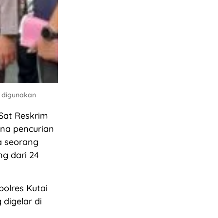
 digunakan
Sat Reskrim
ana pencurian
a seorang
ng dari 24
olres Kutai
digelar di