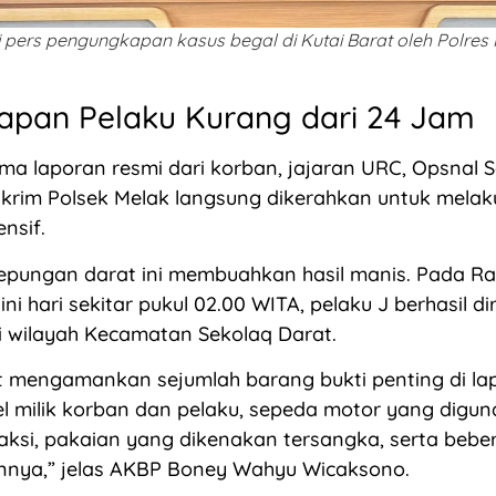
 pers pengungkapan kasus begal di Kutai Barat oleh Polres K
pan Pelaku Kurang dari 24 Jam
ma laporan resmi dari korban, jajaran URC, Opsnal S
skrim Polsek Melak langsung dikerahkan untuk mela
nsif.
gepungan darat ini membuahkan hasil manis. Pada R
ni hari sekitar pukul 02.00 WITA, pelaku J berhasil d
i wilayah Kecamatan Sekolaq Darat.
t mengamankan sejumlah barang bukti penting di la
el milik korban dan pelaku, sepeda motor yang digu
ksi, pakaian yang dikenakan tersangka, serta bebe
innya,” jelas AKBP Boney Wahyu Wicaksono.