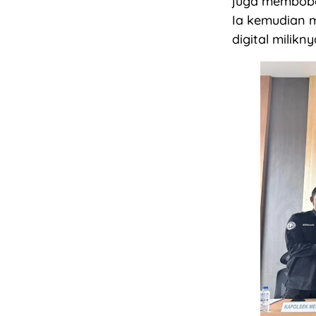
juga membob
Ia kemudian 
digital milikny