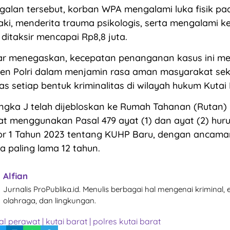
alan tersebut, korban WPA mengalami luka fisik pa
ki, menderita trauma psikologis, serta mengalami k
 ditaksir mencapai Rp8,8 juta.
ar menegaskan, kecepatan penanganan kasus ini me
en Polri dalam menjamin rasa aman masyarakat sek
s setiap bentuk kriminalitas di wilayah hukum Kutai 
sangka J telah dijebloskan ke Rumah Tahanan (Rutan) 
erat menggunakan Pasal 479 ayat (1) dan ayat (2) hur
 1 Tahun 2023 tentang KUHP Baru, dengan ancam
a paling lama 12 tahun.
Alfian
Jurnalis ProPublika.id. Menulis berbagai hal mengenai kriminal,
olahraga, dan lingkungan.
al perawat
|
kutai barat
|
polres kutai barat