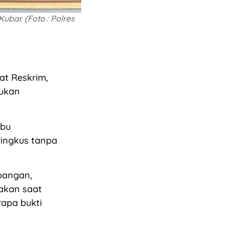
ubar. (Foto : Polres
at Reskrim,
kukan
abu
iringkus tanpa
pangan,
nakan saat
rapa bukti