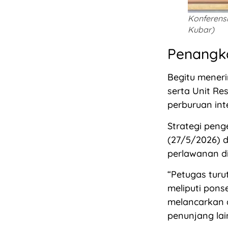
Konferensi
Kubar)
Penangka
Begitu meneri
serta Unit Re
perburuan inte
Strategi pen
(27/5/2026) di
perlawanan d
“Petugas turu
meliputi pons
melancarkan a
penunjang la