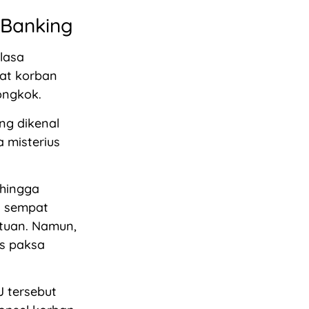
-Banking
lasa
aat korban
ongkok.
ng dikenal
 misterius
 hingga
an sempat
tuan. Namun,
s paksa
J tersebut