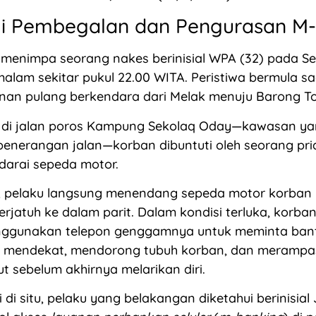
gi Pembegalan dan Pengurasan M
 menimpa seorang nakes berinisial WPA (32) pada Se
alam sekitar pukul 22.00 WITA. Peristiwa bermula s
anan pulang berkendara dari Melak menuju Barong T
s di jalan poros Kampung Sekolaq Oday—kawasan ya
enerangan jalan—korban dibuntuti oleh seorang pria
arai sepeda motor.
, pelaku langsung menendang sepeda motor korban
erjatuh ke dalam parit. Dalam kondisi terluka, korb
ggunakan telepon genggamnya untuk meminta ban
a mendekat, mendorong tubuh korban, dan merampa
ut sebelum akhirnya melarikan diri.
 di situ, pelaku yang belakangan diketahui berinisial 