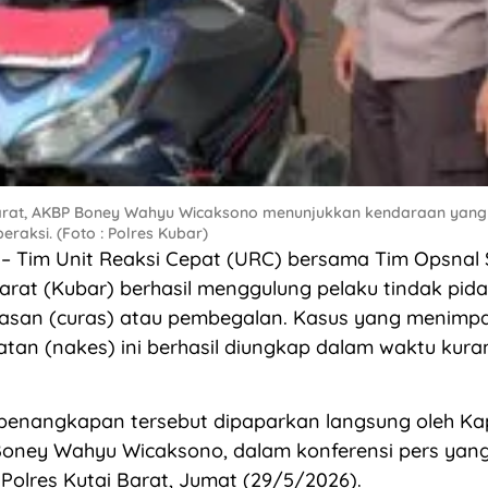
Barat, AKBP Boney Wahyu Wicaksono menunjukkan kendaraan yang
eraksi. (Foto : Polres Kubar)
– Tim Unit Reaksi Cepat (URC) bersama Tim Opsnal 
Barat (Kubar) berhasil menggulung pelaku tindak pid
asan (curas) atau pembegalan. Kasus yang menimp
tan (nakes) ini berhasil diungkap dalam waktu kura
penangkapan tersebut dipaparkan langsung oleh Kap
oney Wahyu Wicaksono, dalam konferensi pers yang 
olres Kutai Barat, Jumat (29/5/2026).