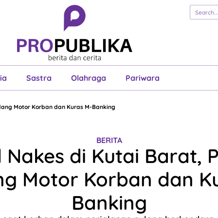
erita
Cerita
Esai
Justisia
Sastra
Ol
Pariwara
ia
Sastra
Olahraga
Pariwara
ndang Motor Korban dan Kuras M-Banking
BERITA
 Nakes di Kutai Barat, 
g Motor Korban dan K
Banking