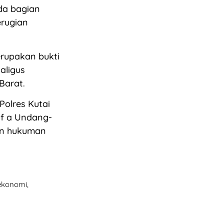
da bagian
erugian
rupakan bukti
aligus
Barat.
Polres Kutai
uf a Undang-
an hukuman
 ekonomi,