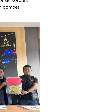
ponsel korban.
un dompet