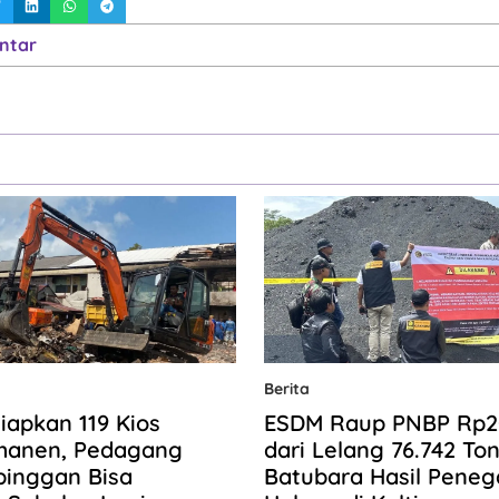
ntar
Berita
iapkan 119 Kios
ESDM Raup PNBP Rp20,
manen, Pedagang
dari Lelang 76.742 To
pinggan Bisa
Batubara Hasil Pene