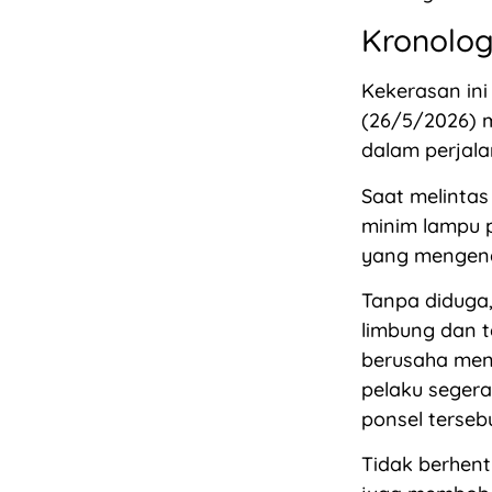
Kronolo
Kekerasan ini
(26/5/2026) m
dalam perjal
Saat melinta
minim lampu p
yang mengend
Tanpa diduga
limbung dan t
berusaha men
pelaku seger
ponsel terseb
Tidak berhenti