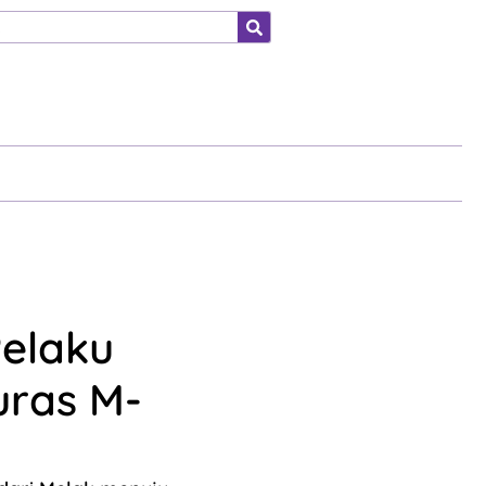
ahraga
Pelaku
uras M-