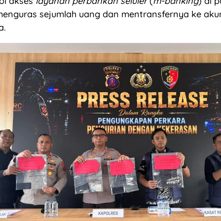
ol akses
layanan perbankan seluler
(
m-banking
) di 
menguras sejumlah uang dan mentransfernya ke ak
a.