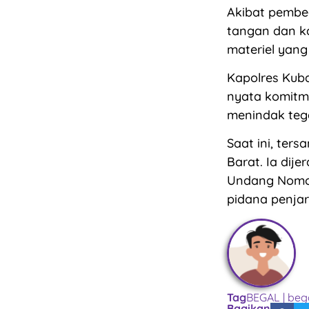
Akibat pembeg
tangan dan ka
materiel yang
Kapolres Kub
nyata komitm
menindak tega
Saat ini, ter
Barat. Ia dij
Undang Nomor
pidana penjar
Tag
BEGAL
|
beg
Bagikan