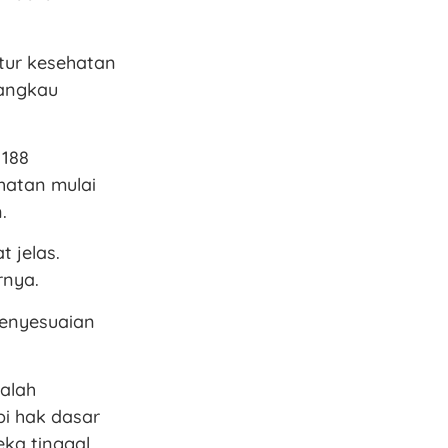
tur kesehatan
angkau
 188
hatan mulai
.
 jelas.
rnya.
penyesuaian
alah
pi hak dasar
ka tinggal