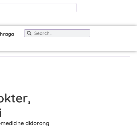
ahraga
okter,
i
lemedicine didorong