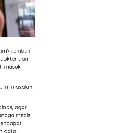
im) kembali
 dokter dan
dah masuk
. Ini masalah
inas, agar
tenaga medis
Pendapat
n data