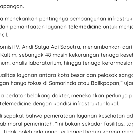
lapangan.
Baba menekankan pentingnya pembangunan infrastruk
 dan pemanfaatan layanan
telemedicine
untuk menj
cil.
omisi IV, Andi Satya Adi Saputra, menambahkan dari
 Kaltim, sebanyak 48 masih kekurangan tenaga kese
mum, analis laboratorium, hingga tenaga kefarmasian
alitas layanan antara kota besar dan pelosok sangat
gan hanya fokus di Samarinda atau Balikpapan,” uja
ga berlatar belakang dokter, menekankan perlunya 
telemedicine dengan kondisi infrastruktur lokal.
i sepakat bahwa pemerataan layanan kesehatan ad
b moral pemerintah. “Ini bukan sekadar fasilitas, ta
 Tidak boleh ada yang tertinggal hanya karena mere