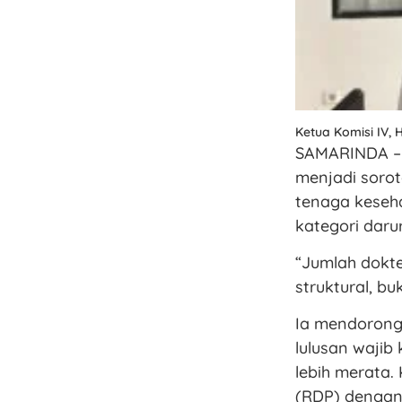
Ketua Komisi IV, H
SAMARINDA – 
menjadi sorot
tenaga keseha
kategori darur
“Jumlah dokter
struktural, b
Ia mendorong
lulusan wajib
lebih merata.
(RDP) dengan