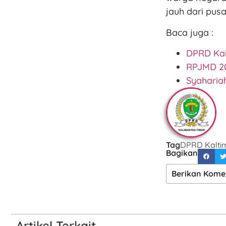
jauh dari pusa
Baca juga :
DPRD Kal
RPJMD 20
Syaharia
Tag
DPRD Kalti
Bagikan
Berikan Kome
Artikel Terkait