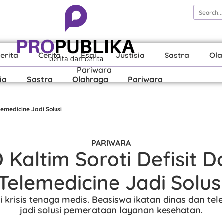
erita
Cerita
Esai
Justisia
Sastra
Ol
Pariwara
ia
Sastra
Olahraga
Pariwara
lemedicine Jadi Solusi
PARIWARA
Kaltim Soroti Defisit D
Telemedicine Jadi Solus
 krisis tenaga medis. Beasiswa ikatan dinas dan te
jadi solusi pemerataan layanan kesehatan.