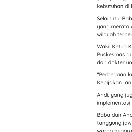
kebutuhan di 
Selain itu, 
yang merata
wilayah terpen
Wakil Ketua K
Puskesmas di
dari dokter u
“Perbedaan ku
Kebijakan jan
Andi, yang ju
implementasi 
Baba dan And
tanggung jawa
warga negara.