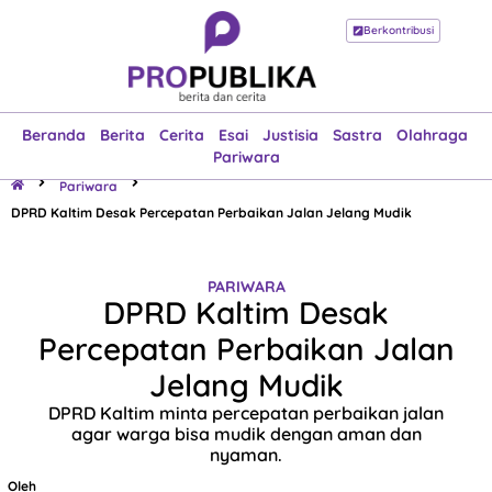
Berkontribusi
Beranda
Berita
Cerita
Esai
Justisia
Sastra
Olahraga
Pariwara
Beranda
Berita
Cerita
Esai
Justisia
Sastra
Olahraga
Pariwara
Pariwara
DPRD Kaltim Desak Percepatan Perbaikan Jalan Jelang Mudik
PARIWARA
DPRD Kaltim Desak
Percepatan Perbaikan Jalan
Jelang Mudik
DPRD Kaltim minta percepatan perbaikan jalan
agar warga bisa mudik dengan aman dan
nyaman.
Oleh