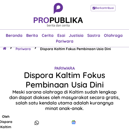
Berkontribusi
Beranda
Berita
Cerita
Esai
Justisia
Sastra
Olahraga
Pariwara
Beranda
Berita
Cerita
Esai
Justisia
Sastra
Olahraga
Pariwara
Pariwara
Dispora Kaltim Fokus Pembinaan Usia Dini
PARIWARA
Dispora Kaltim Fokus
Pembinaan Usia Dini
Meski sarana olahraga di Kaltim sudah lengkap
dan dapat diakses oleh masyarakat secara gratis,
salah satu kendala utama adalah kurangnya
minat anak-anak.
Oleh
Dispora
Kaltim