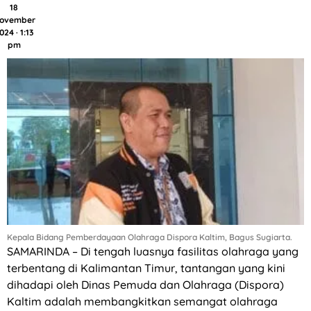
18
ovember
024 · 1:13
pm
Kepala Bidang Pemberdayaan Olahraga Dispora Kaltim, Bagus Sugiarta.
SAMARINDA – Di tengah luasnya fasilitas olahraga yang
terbentang di Kalimantan Timur, tantangan yang kini
dihadapi oleh Dinas Pemuda dan Olahraga (Dispora)
Kaltim adalah membangkitkan semangat olahraga