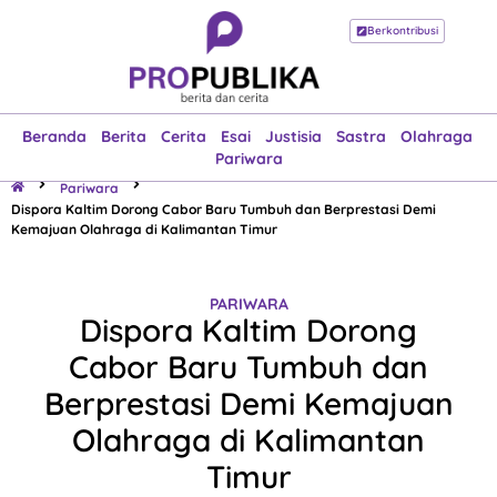
Berkontribusi
Beranda
Berita
Cerita
Esai
Justisia
Sastra
Olahraga
Pariwara
Beranda
Berita
Cerita
Esai
Justisia
Sastra
Olahraga
Pariwara
Pariwara
Dispora Kaltim Dorong Cabor Baru Tumbuh dan Berprestasi Demi
Kemajuan Olahraga di Kalimantan Timur
PARIWARA
Dispora Kaltim Dorong
Cabor Baru Tumbuh dan
Berprestasi Demi Kemajuan
Olahraga di Kalimantan
Timur