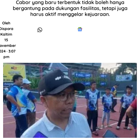
Cabor yang baru terbentuk tidak boleh hanya
bergantung pada dukungan fasilitas, tetapi juga
harus aktif menggelar kejuaraan.
Oleh
Dispora
Kaltim
15
ovember
024 · 3:07
pm