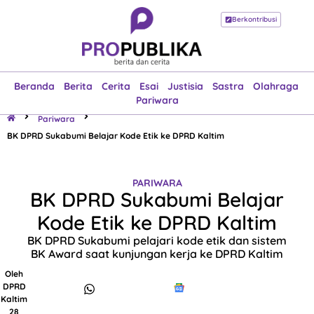
Berkontribusi
Beranda
Berita
Cerita
Esai
Justisia
Sastra
Olahraga
Pariwara
Beranda
Berita
Cerita
Esai
Justisia
Sastra
Olahraga
Pariwara
Pariwara
BK DPRD Sukabumi Belajar Kode Etik ke DPRD Kaltim
PARIWARA
BK DPRD Sukabumi Belajar
Kode Etik ke DPRD Kaltim
BK DPRD Sukabumi pelajari kode etik dan sistem
BK Award saat kunjungan kerja ke DPRD Kaltim
Oleh
DPRD
Kaltim
28