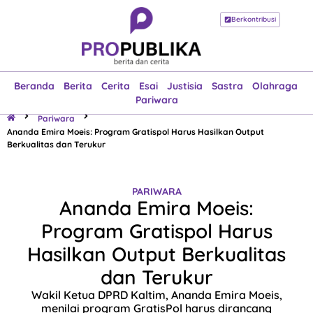
Berkontribusi
Beranda
Berita
Cerita
Esai
Justisia
Sastra
Olahraga
Pariwara
Beranda
Berita
Cerita
Esai
Justisia
Sastra
Olahraga
Pariwara
Pariwara
Ananda Emira Moeis: Program Gratispol Harus Hasilkan Output
Berkualitas dan Terukur
PARIWARA
Ananda Emira Moeis:
Program Gratispol Harus
Hasilkan Output Berkualitas
dan Terukur
Wakil Ketua DPRD Kaltim, Ananda Emira Moeis,
menilai program GratisPol harus dirancang